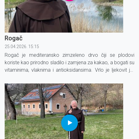
Rogač
25.04.2026. 15:15
Rogač je mediteransko zimzeleno drvo čiji se plodovi
koriste kao prirodno sladilo i zamjena za kakao, a bogati su
vitaminima, vlaknima i antioksidansima. Vrlo je ljekovit jer
pomaže probavi, snižava kolesterol, regulira šećer u krvi i
ima protuupalna svojstva.