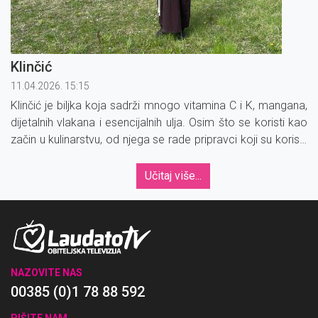
Klinčić
11.04.2026. 15:15
Klinčić je biljka koja sadrži mnogo vitamina C i K, mangana,
dijetalnih vlakana i esencijalnih ulja. Osim što se koristi kao
začin u kulinarstvu, od njega se rade pripravci koji su korisni
za zdravlje.
Učitaj više...
NAZOVITE NAS
00385 (0)1 78 88 592
PIŠITE NAM