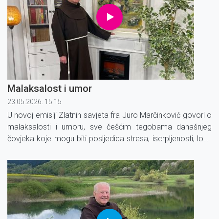
Malaksalost i umor
23.05.2026. 15:15
U novoj emisiji Zlatnih savjeta fra Juro Marčinković govori o
malaksalosti i umoru, sve češćim tegobama današnjeg
čovjeka koje mogu biti posljedica stresa, iscrpljenosti, loše
prehrane ili raznih bolesti.