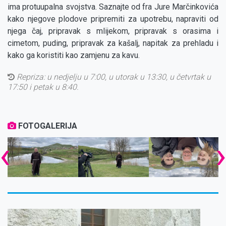
ima protuupalna svojstva. Saznajte od fra Jure Marčinkovića
kako njegove plodove pripremiti za upotrebu, napraviti od
njega čaj, pripravak s mlijekom, pripravak s orasima i
cimetom, puding, pripravak za kašalj, napitak za prehladu i
kako ga koristiti kao zamjenu za kavu.
Repriza:
u nedjelju u 7:00, u utorak u 13:30, u četvrtak u
17:50 i petak u 8:40.
FOTOGALERIJA
‹