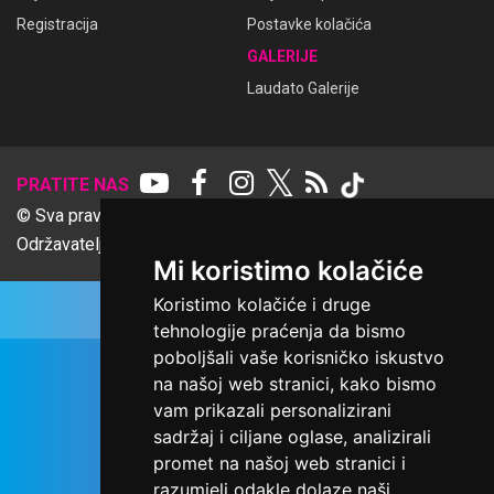
Registracija
Postavke kolačića
GALERIJE
Laudato Galerije
𝕏
PRATITE NAS
© Sva prava pridržana Udruga Ime dobrote
Održavatelj Netcom d.o.o., Riva 6, Rijeka
Mi koristimo kolačiće
Koristimo kolačiće i druge
tehnologije praćenja da bismo
poboljšali vaše korisničko iskustvo
na našoj web stranici, kako bismo
vam prikazali personalizirani
sadržaj i ciljane oglase, analizirali
promet na našoj web stranici i
razumjeli odakle dolaze naši