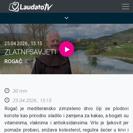
Skoči
na
Breadcrumb
glavni
sadržaj
25.04.2026., 15:15
ZLATNI SAVJETI
ROGAČ
30 min
25.04.2026., 15:15
Rogač je mediteransko zimzeleno drvo čiji se plodovi
koriste kao prirodno sladilo i zamjena za kakao, a bogati su
vitaminima, vlaknima i antioksidansima. Vrlo je ljekovit jer
pomaže probavi, snižava kolesterol, regulira šećer u krvi i