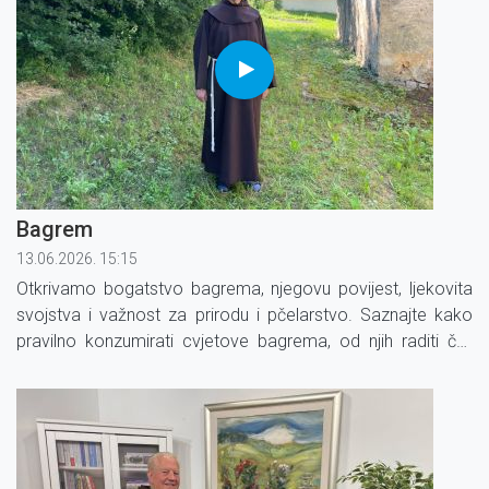
Bagrem
13.06.2026. 15:15
Otkrivamo bogatstvo bagrema, njegovu povijest, ljekovita
svojstva i važnost za prirodu i pčelarstvo. Saznajte kako
pravilno konzumirati cvjetove bagrema, od njih raditi čaj,
čajne mješavine, sirup, sok, džem i zašto je bagremov med
koristan za naše zdravlje.