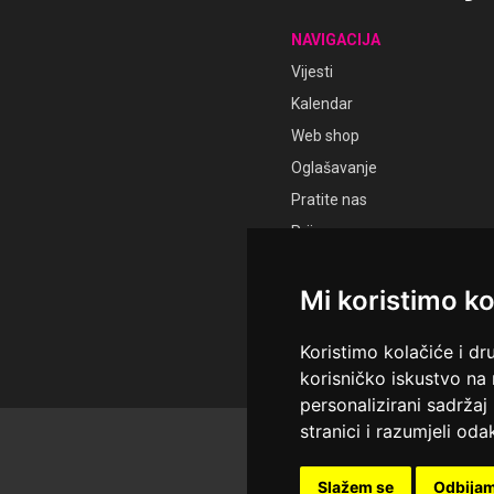
NAVIGACIJA
Vijesti
Kalendar
Web shop
Oglašavanje
Pratite nas
Prijava
Registracija
Mi koristimo ko
Koristimo kolačiće i dr
korisničko iskustvo na
personalizirani sadržaj 
stranici i razumjeli odak
© Sva prava pridržana Ud
Održavatelj Netcom d.o.o., 
Slažem se
Odbija