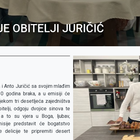
E OBITELJI JURIČIĆ
 i Anto Juričić sa svojim mlađim
30 godina braka, a u emisiji će
tijekom tri desetljeća zajedništva
itelji, odgoju dvojice sinova te
, a to su vjera u Boga, ljubav,
misije predstavit će bogatstvo
delicije te pripremiti desert