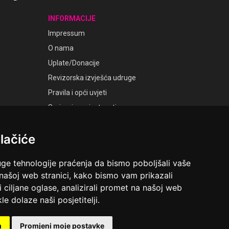
INFORMACIJE
Impressum
O nama
Uplate/Donacije
Revizorska izvješća udruge
Pravila i opći uvjeti
Smjernice privatnosti
Postavke kolačića
lačiće
GALERIJE
Laudato Galerije
uge tehnologije praćenja da bismo poboljšali vaše
 našoj web stranici, kako bismo vam prikazali
i ciljane oglase, analizirali promet na našoj web
le dolaze naši posjetitelji.
ruga Ime dobrote
Riva 6, Rijeka
m
Promjeni moje postavke