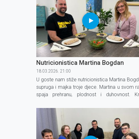
Nutricionistica Martina Bogdan
18.03.2026. 21:00
U goste nam stiže nutricionistica Martina Bogd
supruga i majka troje djece. Martina u svom r
spaja prehranu, plodnost i duhovnost. K
osobno i profesionalno iskustvo prati žen
parove u osjetljivim životnim razdobljima 
pokušaja začeća.