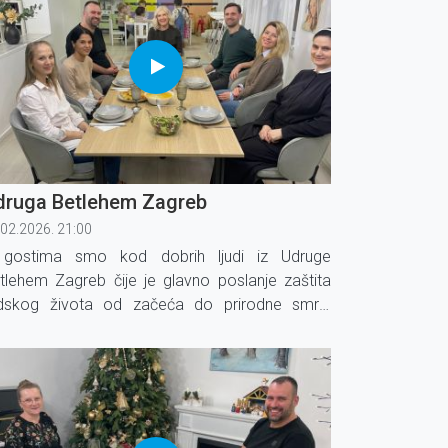
druga Betlehem Zagreb
.02.2026. 21:00
gostima smo kod dobrih ljudi iz Udruge
tlehem Zagreb čije je glavno poslanje zaštita
udskog života od začeća do prirodne smrti.
ruga Betlehem ima sigurnu kuću kao i kuće
vota za smještaj samohranih majki s djecom.