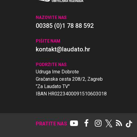
NAZOVITE NAS
00385 (0)1 78 88 592
PIŠITE NAM
kontakt@laudato.hr
PODRŽITE NAS
Udruga Ime Dobrote
Gračanska cesta 208/2, Zagreb
"Za Laudato TV"
IBAN HR0223400091510603018
𝕏
PRATITE NAS