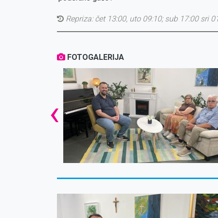
Repriza:
čet 13:00, uto 09:10; sub 17:00 sri 0
FOTOGALERIJA
‹