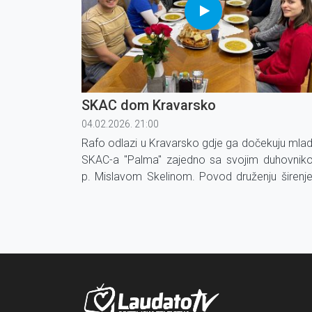
SKAC dom Kravarsko
04.02.2026. 21:00
Rafo odlazi u Kravarsko gdje ga dočekuju mladi
SKAC-a ''Palma'' zajedno sa svojim duhovnik
p. Mislavom Skelinom. Povod druženju širenje
priče o gradnji SKAC-ova doma u ovom mal
mjestu pored Zagreba.