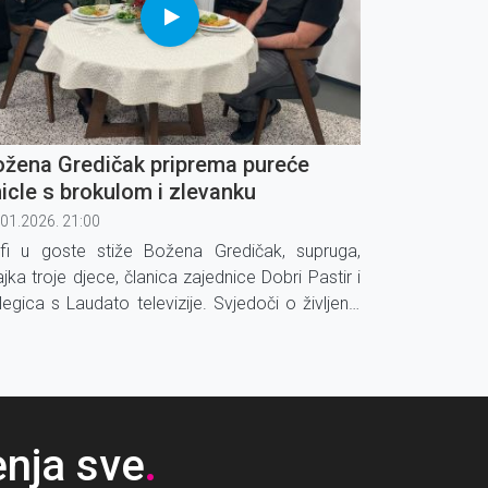
ožena Gredičak priprema pureće
icle s brokulom i zlevanku
.01.2026. 21:00
fi u goste stiže Božena Gredičak, supruga,
jka troje djece, članica zajednice Dobri Pastir i
legica s Laudato televizije. Svjedoči o življenju
ere bez dubine, kada se dogodio trenutak u
jem je osjetila da ju je Bog dotaknuo i kada je
čela moliti srcem.
enja sve
.