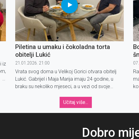
Piletina u umaku i čokoladna torta
B
obitelji Lukić
šn
21.01.2026. 21:00
07
 iz
om,
Vrata svog doma u Velikoj Gorici otvara obitelj
Ra
 je
Lukić. Gabrijel i Maja Marija imaju 24 godine, u
ma
ome
braku su nekoliko mjeseci, a u vezi od svoje
ko
šesnaeste godine.
vj
ko
Učitaj više...
po
Dobro mij