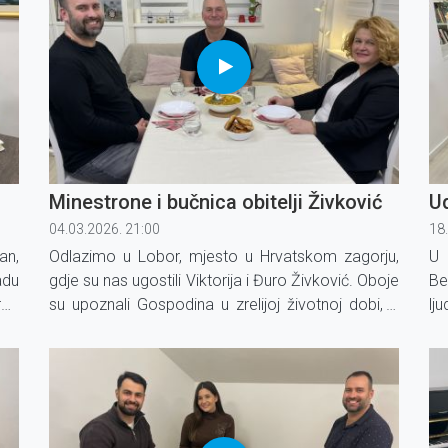
Minestrone i bučnica obitelji Živković
U
04.03.2026. 21:00
18
an,
Odlazimo u Lobor, mjesto u Hrvatskom zagorju,
U 
adu
gdje su nas ugostili Viktorija i Đuro Živković. Oboje
Be
roz
su upoznali Gospodina u zrelijoj životnoj dobi, a
lj
e i
nakon toga On im je spojio putove.
Ud
kod
ži