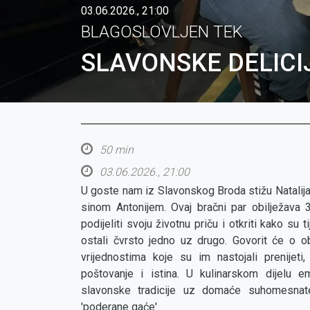
03.06.2026., 21:00
BLAGOSLOVLJEN TEK
SLAVONSKE DELICIJ
50 min
03.06.2026., 21:00
U goste nam iz Slavonskog Broda stižu Natalija
sinom Antonijem. Ovaj bračni par obilježava 
podijeliti svoju životnu priču i otkriti kako su 
ostali čvrsto jedno uz drugo. Govorit će o ob
vrijednostima koje su im nastojali prenijeti
poštovanje i istina. U kulinarskom dijelu e
slavonske tradicije uz domaće suhomesnate 
'poderane gaće'.