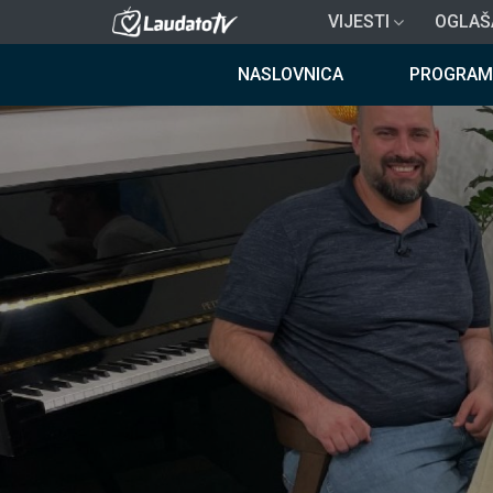
Skoči
VIJESTI
OGLAŠ
na
Breadcrumb
glavni
NASLOVNICA
PROGRAM
sadržaj