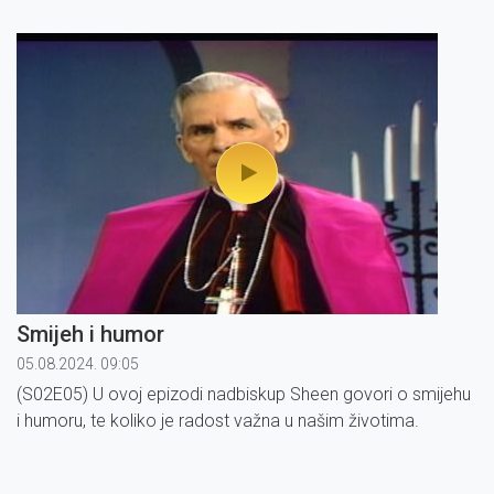
vjernik, pa i nevjernik, a odgovore potražite u današnjoj
emisiji.
Smijeh i humor
05.08.2024. 09:05
(S02E05) U ovoj epizodi nadbiskup Sheen govori o smijehu
i humoru, te koliko je radost važna u našim životima.