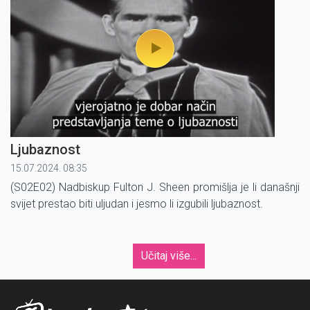
Ljubaznost
15.07.2024. 08:35
(S02E02) Nadbiskup Fulton J. Sheen promišlja je li današnji
svijet prestao biti uljudan i jesmo li izgubili ljubaznost.
Učitaj više...