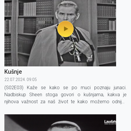
Kušnje
22.07.2024. 09:05
(S02E03) Kaže se kako se po muci poznaju junaci.
Nadbiskup Sheen stoga govori o kušnjama, kakva je
njihova važnost za naš život te kako možemo odnijeti
pobjedu s Onim koji je već pobijedio.