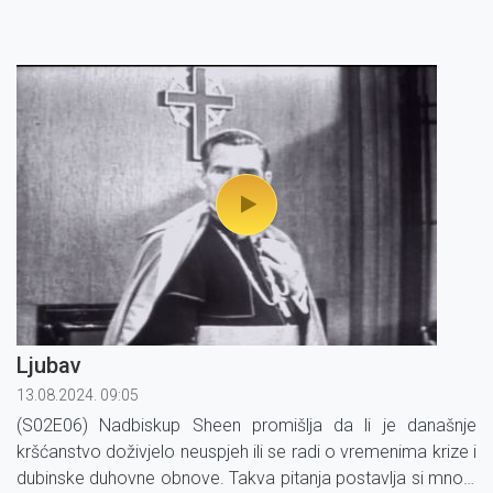
Ljubav
13.08.2024. 09:05
(S02E06) Nadbiskup Sheen promišlja da li je današnje
kršćanstvo doživjelo neuspjeh ili se radi o vremenima krize i
dubinske duhovne obnove. Takva pitanja postavlja si mnogi