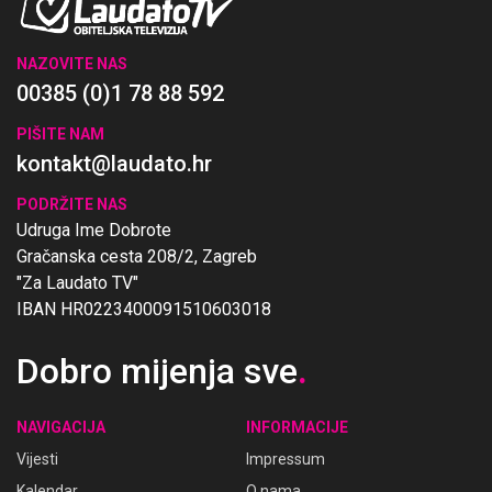
NAZOVITE NAS
00385 (0)1 78 88 592
PIŠITE NAM
kontakt@laudato.hr
PODRŽITE NAS
Udruga Ime Dobrote
Gračanska cesta 208/2, Zagreb
"Za Laudato TV"
IBAN HR0223400091510603018
Dobro mijenja sve
.
NAVIGACIJA
INFORMACIJE
Vijesti
Impressum
Kalendar
O nama