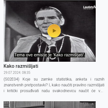
Kako razmišljati
29.07.2024. 08:35
(S02E04) Koje su zamke statistika, anketa i raznih
znanstvenih pretpostavki? I, kako naučiti pravilno razmišljati
i kritički prosuđivati našu svakodnevicu naučit će vas
nadbiskup Fulton J. Sheen u novom nastavku emisije.