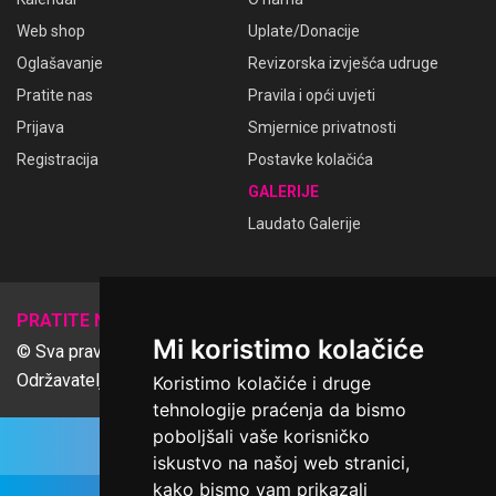
Web shop
Uplate/Donacije
Oglašavanje
Revizorska izvješća udruge
Pratite nas
Pravila i opći uvjeti
Prijava
Smjernice privatnosti
Registracija
Postavke kolačića
GALERIJE
Laudato Galerije
𝕏
PRATITE NAS
Mi koristimo kolačiće
© Sva prava pridržana Udruga Ime dobrote
Održavatelj Netcom d.o.o., Riva 6, Rijeka
Koristimo kolačiće i druge
tehnologije praćenja da bismo
poboljšali vaše korisničko
iskustvo na našoj web stranici,
kako bismo vam prikazali