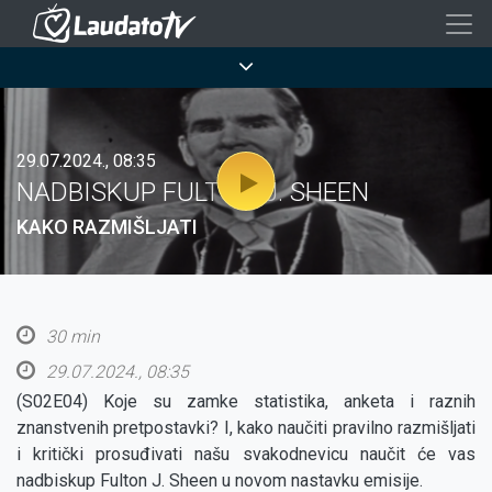
Skoči
na
Breadcrumb
glavni
sadržaj
29.07.2024., 08:35
NADBISKUP FULTON J. SHEEN
KAKO RAZMIŠLJATI
30 min
29.07.2024., 08:35
(S02E04) Koje su zamke statistika, anketa i raznih
znanstvenih pretpostavki? I, kako naučiti pravilno razmišljati
i kritički prosuđivati našu svakodnevicu naučit će vas
nadbiskup Fulton J. Sheen u novom nastavku emisije.