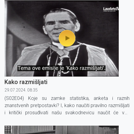
Kako razmišljati
29.07.2024. 08:35
(S02E04) Koje su zamke statistika, anketa i raznih
znanstvenih pretpostavki? I, kako naučiti pravilno razmišljati
i kritički prosuđivati našu svakodnevicu naučit će vas
nadbiskup Fulton J. Sheen u novom nastavku emisije.