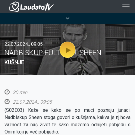
Skoči
na
Breadcrumb
glavni
sadržaj
22.07.2024., 09:05
NADBISKUP FULTON J. SHEEN
KUŠNJE
30 min
22.07.2024., 09:05
(S02E03) Kaže se kako se po muci poznaju junaci.
Nadbiskup Sheen stoga govori o kušnjama, kakva je njihova
važnost za naš život te kako možemo odnijeti pobjedu s
Onim koji je već pobijedio.