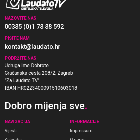
NAZOVITE NAS
00385 (0)1 78 88 592
PIŠITE NAM
kontakt@laudato.hr
PODRŽITE NAS
Udruga Ime Dobrote
Gračanska cesta 208/2, Zagreb
"Za Laudato TV"
IBAN HR0223400091510603018
Dobro mijenja sve
.
NAVIGACIJA
INFORMACIJE
Vijesti
Impressum
Kalendar
O nama