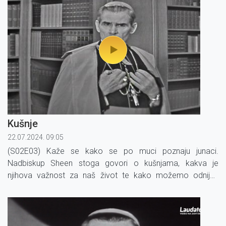
Kušnje
22.07.2024. 09:05
(S02E03) Kaže se kako se po muci poznaju junaci.
Nadbiskup Sheen stoga govori o kušnjama, kakva je
njihova važnost za naš život te kako možemo odnijeti
pobjedu s Onim koji je već pobijedio.