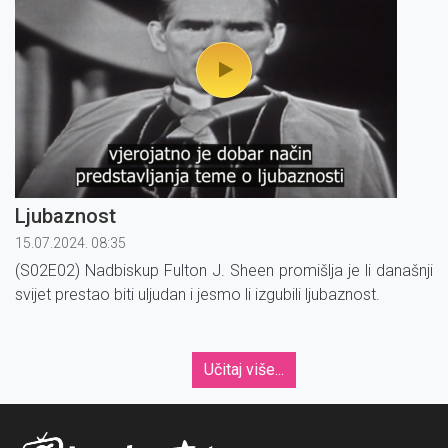
Ljubaznost
15.07.2024. 08:35
(S02E02) Nadbiskup Fulton J. Sheen promišlja je li današnji
svijet prestao biti uljudan i jesmo li izgubili ljubaznost.
Učitaj više...