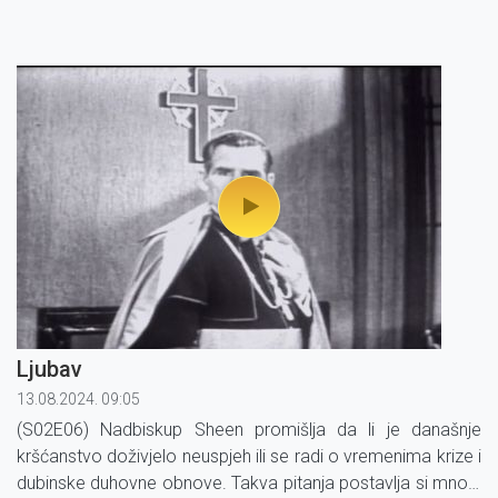
Ljubav
13.08.2024. 09:05
(S02E06) Nadbiskup Sheen promišlja da li je današnje
kršćanstvo doživjelo neuspjeh ili se radi o vremenima krize i
dubinske duhovne obnove. Takva pitanja postavlja si mnogi