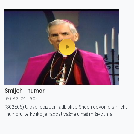
vjernik, pa i nevjernik, a odgovore potražite u današnjoj
emisiji.
Smijeh i humor
05.08.2024. 09:05
(S02E05) U ovoj epizodi nadbiskup Sheen govori o smijehu
i humoru, te koliko je radost važna u našim životima.