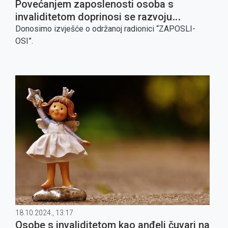
Povećanjem zaposlenosti osoba s
invaliditetom doprinosi se razvoju
gospodarstva i stvara inkluzivnije društvo
Donosimo izvješće o održanoj radionici “ZAPOSLI-
OSI”.
18.10.2024., 13:17
Osobe s invaliditetom kao anđeli čuvari na