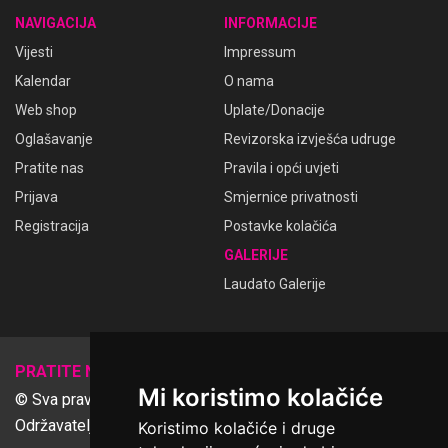
NAVIGACIJA
INFORMACIJE
Vijesti
Impressum
Kalendar
O nama
Web shop
Uplate/Donacije
Oglašavanje
Revizorska izvješća udruge
Pratite nas
Pravila i opći uvjeti
Prijava
Smjernice privatnosti
Registracija
Postavke kolačića
GALERIJE
Laudato Galerije
𝕏
PRATITE NAS
Mi koristimo kolačiće
© Sva prava pridržana Udruga Ime dobrote
Održavatelj Netcom d.o.o., Riva 6, Rijeka
Koristimo kolačiće i druge