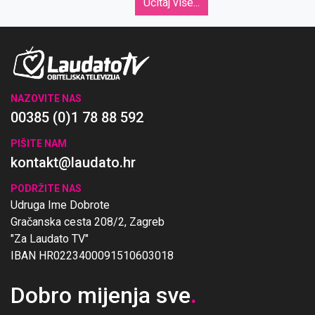
Učitaj više...
NAZOVITE NAS
00385 (0)1 78 88 592
PIŠITE NAM
kontakt@laudato.hr
PODRŽITE NAS
Udruga Ime Dobrote
Gračanska cesta 208/2, Zagreb
"Za Laudato TV"
IBAN HR0223400091510603018
Dobro mijenja sve
.