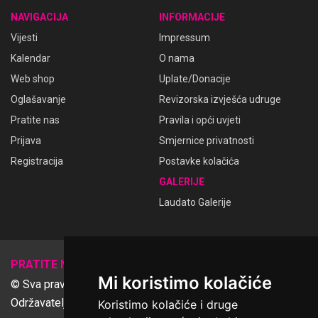
NAVIGACIJA
INFORMACIJE
Vijesti
Impressum
Kalendar
O nama
Web shop
Uplate/Donacije
Oglašavanje
Revizorska izvješća udruge
Pratite nas
Pravila i opći uvjeti
Prijava
Smjernice privatnosti
Registracija
Postavke kolačića
GALERIJE
Laudato Galerije
𝕏
PRATITE NAS
Mi koristimo kolačiće
© Sva prava pridržana Udruga Ime dobrote
Održavatelj Netcom d.o.o., Riva 6, Rijeka
Koristimo kolačiće i druge