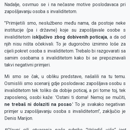
Nadalje, osvrnuo se i na nečasne motive poslodavaca pri
zapošljavanju osoba s invaliditetom.
"Primijetili smo, neslužbeno među nama, da postoje neke
institucije (pa i državne) koje su zapošljavale osobe s
invaliditetom
isključivo zbog dobivenih poticaja
, a da od
njih nisu ništa očekivali. To je dugoročno iznimno loše za
cijeli pokret osoba s invaliditetom. Trebalo bi razgovarati sa
samim osobama s invaliditetom kako bi se prepoznavali
takvi negativni primjeri.
Mi smo se čak, u obliku predstave, našalili na tu temu.
Osmislili smo scenarij gdje poslodavac zapošljava osobu s
invaliditetom tek toliko da dobije poticaj, a pri tome toj, tek
zaposlenoj, osobi kaže: 'Ostani ti doma! Nemoj se mučiti,
ne trebaš ni dolaziti na posao
.' To je svakako negativan
primjer u zapošljavanju osoba s invaliditetom", zaključio je
Denis Marijon.
*Glavni cilj otvaranja naše rubrike “Vrijediš više” jest