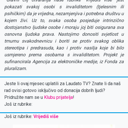
pokazati svakoj osobi s invaliditetom (tjelesnim ili
psihičkim) da je vrijedna, nezamjenjiva i potrebna društvu u
kojem živi. Uz to, svaka osoba posjeduje intrinzično
dostojanstvo ljudske osobe i moraju joj biti osigurana sva
osnovna ljudska prava. Nastojimo donositi svjetlost u
tmurnu svakodnevnicu i boriti se protiv svakog oblika
stereotipa i predrasuda, kao i protiv nasilja koje bi bilo
usmjereno prema osobama s invaliditetom. Projekt je
sufinancirala Agencija za elektroničke medije, iz Fonda za
pluralizam.
Jeste li ovaj mjesec uplatili za Laudato TV? Znate li da naš
rad ovisi gotovo isključivo od donacija dobrih ljudi?
Pridružite nam se u
Klubu prijatelja
!
Još iz rubrike:
Još iz rubrike:
Vrijediš više