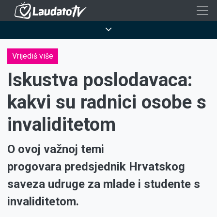
Skoči
na
Breadcrumb
glavni
sadržaj
Vrijediš više
Iskustva poslodavaca:
kakvi su radnici osobe s
invaliditetom
O ovoj važnoj temi
progovara predsjednik Hrvatskog
saveza udruge za mlade i studente s
invaliditetom.