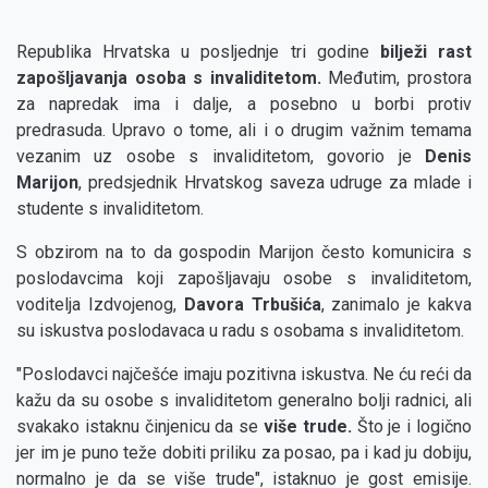
Republika Hrvatska u posljednje tri godine
bilježi rast
zapošljavanja osoba s invaliditetom.
Međutim, prostora
za napredak ima i dalje, a posebno u borbi protiv
predrasuda. Upravo o tome, ali i o drugim važnim temama
vezanim uz osobe s invaliditetom, govorio je
Denis
Marijon
,
predsjednik Hrvatskog saveza udruge za mlade i
studente s invaliditetom.
S obzirom na to da gospodin Marijon često komunicira s
poslodavcima koji zapošljavaju osobe s invaliditetom,
voditelja Izdvojenog,
Davora Trbušića
, zanimalo je kakva
su iskustva poslodavaca u radu s osobama s invaliditetom.
"Poslodavci najčešće imaju pozitivna iskustva. Ne ću reći da
kažu da su osobe s invaliditetom generalno bolji radnici, ali
svakako istaknu činjenicu da se
više trude.
Što je i logično
jer im je puno teže dobiti priliku za posao, pa i kad ju dobiju,
normalno je da se više trude", istaknuo je gost emisije.