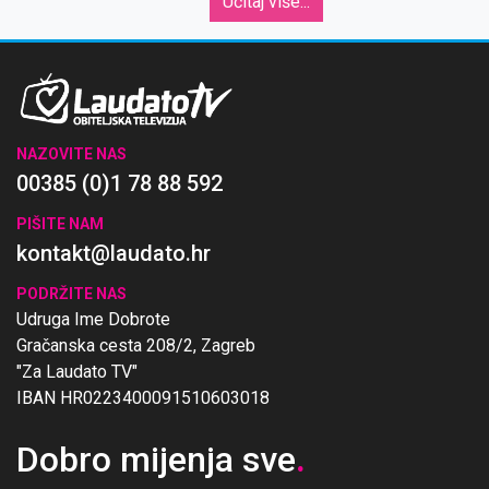
Učitaj više...
NAZOVITE NAS
00385 (0)1 78 88 592
PIŠITE NAM
kontakt@laudato.hr
PODRŽITE NAS
Udruga Ime Dobrote
Gračanska cesta 208/2, Zagreb
"Za Laudato TV"
IBAN HR0223400091510603018
Dobro mijenja sve
.