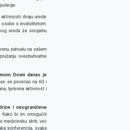
ulacije.
aktivnosti dvaju ureda:
i osobe s invaliditetom.
skog ureda za socijalnu
skrenu zahvalu na vašem
pružanju sveobuhvatne
romom Down danas je
danas se povećao na 60 i
na, tjelesna aktivnost i
rine i neograničene
. Kako bi im omogućili
amo medicinsku skrb, već
vaka konferencija, svaka