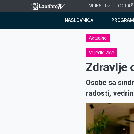
Skoči
VIJESTI
OGLAŠ
na
Breadcrumb
glavni
NASLOVNICA
PROGRAM
sadržaj
Aktualno
Vrijediš više
Zdravlje
Osobe sa sind
radosti, vedrin