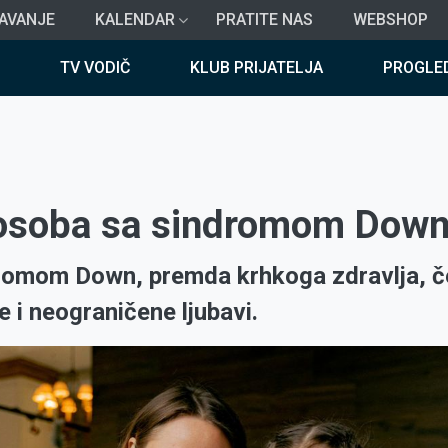
AVANJE
KALENDAR
PRATITE NAS
WEBSHOP
TV VODIČ
KLUB PRIJATELJA
PROGLE
 osoba sa sindromom Dow
romom Down, premda krhkoga zdravlja, č
e i neograničene ljubavi.