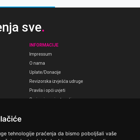
enja sve
.
INFORMACIJE
Impressum
O nama
Uplate/Donacije
Revizorska izvješća udruge
Pravila i opći uvjeti
Smjernice privatnosti
Postavke kolačića
lačiće
GALERIJE
Laudato Galerije
uge tehnologije praćenja da bismo poboljšali vaše