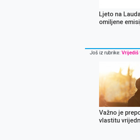
Ljeto na Laud
omiljene emisij
Ignaciju Lojol
koncert Oliver
Dragojevića
Još iz rubrike:
Vrijediš
Važno je prep
vlastitu vrijed