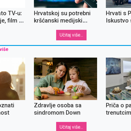
ato TV-u:
Hrvatskoj su potrebni
Hrvati s 
e, film o
kršćanski medijski
Iskustvo 
skom i
sadržaji
mladima 
a
sjećanju z
Učitaj više...
 više
oznati
Zdravlje osoba sa
Priča o pa
nost
sindromom Down
trenutcim
ljubavi
Učitaj više...