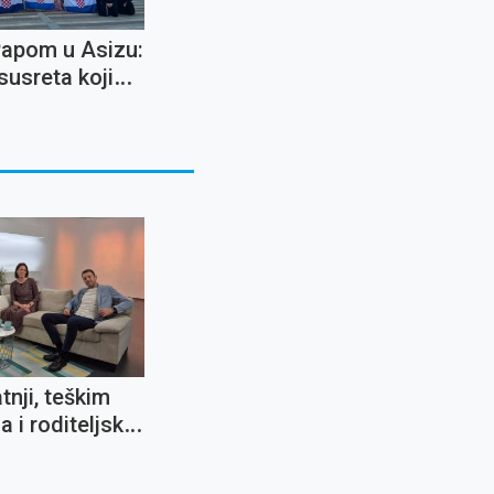
Papom u Asizu:
susreta koji
ostaje u
a cijeli život
tnji, teškim
a i roditeljskoj