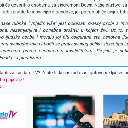
 koji će govoriti o osobama sa sindromom Down. Naše društvo str
i treba pratite te inovacijske trendove, jer potrebitih će uvijek bi
 naše rubrike “Vrijediš više” jest pokazati svakoj osobi s inval
edna, nezamjenjiva i potrebna društvu u kojem živi. Uz to,
tvo ljudske osobe i moraju joj biti osigurana sva osnovna lj
urnu svakodnevnicu i boriti se protiv svakog oblika stereotipa i 
 usmjereno prema osobama s invaliditetom. Projekt je sufi
 Fonda za pluralizam.
atili za Laudato TV? Znate li da naš rad ovisi gotovo isključivo o
bu prijatelja
!
o