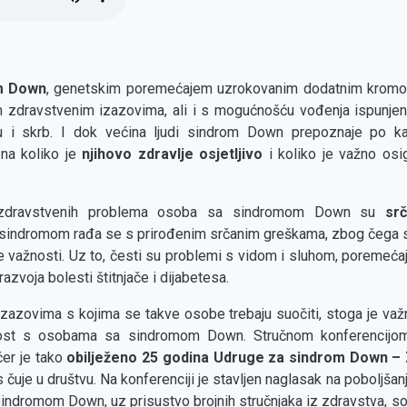
m Down
, genetskim poremećajem uzrokovanim dodatnim krom
m zdravstvenim izazovima, ali i s mogućnošću vođenja ispunjen
 i skrb. I dok većina ljudi sindrom Down prepoznaje po kara
zna koliko je
njihovo zdravlje osjetljivo
i koliko je važno osi
 zdravstvenih problema osoba sa sindromom Down su
sr
sindromom rađa se s prirođenim srčanim greškama, zbog čega su
 važnosti. Uz to, česti su problemi s vidom i sluhom, poremeća
razvoja bolesti štitnjače i dijabetesa.
zazovima s kojima se takve osobe trebaju suočiti, stoga je važn
nost s osobama sa sindromom Down. Stručnom konferencijo
učer je tako
obilježeno 25 godina Udruge za sindrom Down –
s čuje u društvu. Na konferenciji je stavljen naglasak na poboljša
ndromom Down, uz prisustvo brojnih stručnjaka iz zdravstva, soci