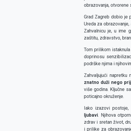
obrazovanja, otvorene 
Grad Zagreb dobio je p
Ureda za obrazovanje, s
Zahvalnicu je, u ime g
zaštitu, zdravstvo, bran
Tom prilikom istaknula
doprinosu senzibiliz
podrške njima i njihovim
Zahvaljujući napretku 
znatno duži nego pri
više godina. Ključne sa
poticajno okruženje.
Iako izazovi postoje,
ljubavi
. Njihova otpor
zdrav i sretan život, d
i prilike za obrazovanj