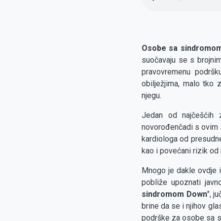
file
Osobe sa sindromo
suočavaju se s brojni
pravovremenu podršku
obilježjima, malo tko 
njegu.
Jedan od najčešćih
novorođenčadi s ovim 
kardiologa od presudne
kao i povećani rizik od 
Mnogo je dakle ovdje i
pobliže upoznati jav
sindromom Down
", j
brine da se i njihov gla
podrške za osobe sa si