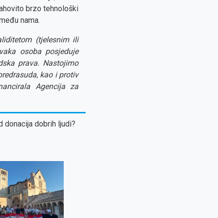
ahovito brzo tehnološki
ti među nama.
iditetom (tjelesnim ili
 svaka osoba posjeduje
udska prava. Nastojimo
predrasuda, kao i protiv
nancirala Agencija za
d donacija dobrih ljudi?