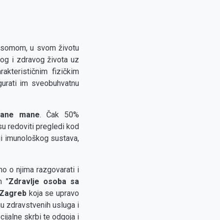
osomom, u svom životu
og i zdravog života uz
kterističnim fizičkim
gurati im sveobuhvatnu
čane mane
. Čak 50%
 redoviti pregledi kod
ji imunološkog sustava,
o o njima razgovarati i
m "
Zdravlje osoba sa
 Zagreb
koja se upravo
nju zdravstvenih usluga i
jalne skrbi te odgoja i