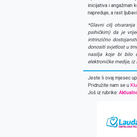
inicijativa i angažman
napreduje, a rast ljubav
*Glavni cilj otvaranja
psihičkim) da je vrij
intrinzično dostojans
donositi svjetlost u tm
nasilja koje bi bilo
elektroničke medije, iz
Jeste li ovaj mjesec upl
Pridružite nam se u
Klu
Još iz rubrike:
Aktualn