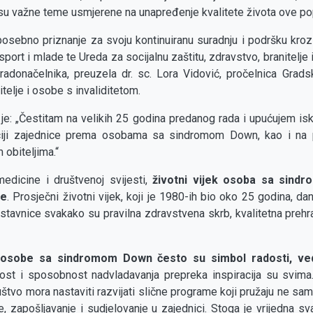
su važne teme usmjerene na unapređenje kvalitete života ove pop
osebno priznanje za svoju kontinuiranu suradnju i podršku kroz 
port i mlade te Ureda za socijalnu zaštitu, zdravstvo, branitelje 
radonačelnika, preuzela dr. sc. Lora Vidović, pročelnica Grad
itelje i osobe s invaliditetom.
 je: „Čestitam na velikih 25 godina predanog rada i upućujem i
aciji zajednice prema osobama sa sindromom Down, kao i na 
 obiteljima.“
medicine i društvenoj svijesti,
životni vijek osoba sa sind
je
. Prosječni životni vijek, koji je 1980-ih bio oko 25 godina, 
stavnice svakako su pravilna zdravstvena skrb, kvalitetna prehra
osobe sa sindromom Down često su simbol radosti, ved
nost i sposobnost nadvladavanja prepreka inspiracija su svima
ruštvo mora nastaviti razvijati slične programe koji pružaju ne s
e, zapošljavanje i sudjelovanje u zajednici. Stoga je vrijedna s