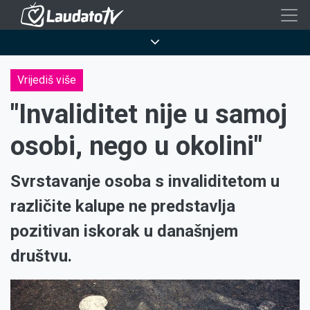
Skoči
na
Breadcrumb
glavni
sadržaj
Vrijediš više
"Invaliditet nije u samoj
osobi, nego u okolini"
Svrstavanje osoba s invaliditetom u
različite kalupe ne predstavlja
pozitivan iskorak u današnjem
društvu.