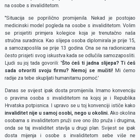
na osobe s invaliditetom.
"Situacija se poprilično promijenila. Nekad je postojao
medicinski model pogleda na osobe s invaliditetom. Volim
se prisjetiti primjera kolegice koja je trenutačno naša
stručna suradnica. Kao slijepa osoba diplomirala je prije 15,
a samozaposlila se prije 13 godina. Ona se na radionicama
često prisjeti svog iskustva kada se odlučila samozaposliti.
Ljudi su joj tada govorili:
'Što ćeš ti jadna slijepa? Ti ćeš
sada otvoriti svoju firmu? Nemoj se mučiti!
Mi ćemo
radije za tebe skupljati humanitarnu pomoć.'
Danas se svijest ipak dosta promijenila. Imamo konvenciju
o pravima osoba s invaliditetom na kojoj je i Republika
Hrvatska potpisnica. I upravo se u toj konvenciji ističe kako
invaliditet nije u samoj osobi, nego u okolini.
Ako okolina
osobama s invaliditetom pruži sve ono što pruža i drugima,
onda se taj invaliditet stavlja u drugi plan. Svijest se ipak
dosta mijenja i osobe s invaliditetom sebe više ne