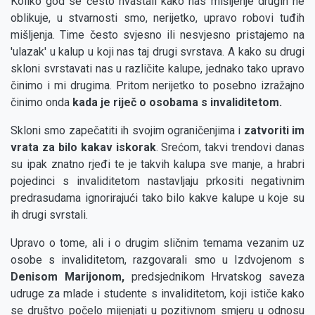
Koliko god se često hvastali kako nas mišljenje drugih ne
oblikuje, u stvarnosti smo, nerijetko, upravo robovi tuđih
mišljenja. Time često svjesno ili nesvjesno pristajemo na
'ulazak' u kalup u koji nas taj drugi svrstava. A kako su drugi
skloni svrstavati nas u različite kalupe, jednako tako upravo
činimo i mi drugima. Pritom nerijetko to posebno izražajno
činimo onda
kada je riječ o osobama s invaliditetom.
Skloni smo zapečatiti ih svojim ograničenjima i
zatvoriti im
vrata za bilo kakav iskorak
. Srećom, takvi trendovi danas
su ipak znatno rjeđi te je takvih kalupa sve manje, a hrabri
pojedinci s invaliditetom nastavljaju prkositi negativnim
predrasudama ignorirajući tako bilo kakve kalupe u koje su
ih drugi svrstali.
Upravo o tome, ali i o drugim sličnim temama vezanim uz
osobe s invaliditetom, razgovarali smo u Izdvojenom s
Denisom Marijonom,
predsjednikom Hrvatskog saveza
udruge za mlade i studente s invaliditetom, koji ističe kako
se društvo počelo mijenjati u pozitivnom smjeru u odnosu