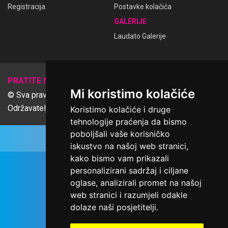
Registracija
Postavke kolačića
GALERIJE
Laudato Galerije
𝕏
PRATITE NAS
Mi koristimo kolačiće
© Sva prava pridržana Udruga Ime dobrote
Održavatelj Netcom d.o.o., Riva 6, Rijeka
Koristimo kolačiće i druge
tehnologije praćenja da bismo
poboljšali vaše korisničko
iskustvo na našoj web stranici,
kako bismo vam prikazali
personalizirani sadržaj i ciljane
oglase, analizirali promet na našoj
web stranici i razumjeli odakle
dolaze naši posjetitelji.