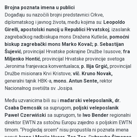
Brojna poznata imena u publici
Događaju su nazočili brojni predstavnici Crkve,
diplomatskog i javnog života, među kojima su:
Leopoldo
Girelli, apostolski nuncij u Republici Hrvatskoj
; izaslanik
zagrebačkog nadbiskupa mons Dražena Kutleše,
pomoćni
biskup zagrebački mons Marko Kovač;
p. Sebastijan
Šujević
, provincijal Hrvatske pokrajine Družbe Isusove;
fra
Miljenko Hontić
, provincijal Hrvatske provincije svetoga
Jeronima franjevaca konventualaca;
p. Ilija Grgić,
provincijal
Družbe misionara Krvi Kristove;
vlč. Kruno Novak,
generalni tajnik HBK-a,
mons. Antun Sente,
rektor
Nacionalnog svetišta sv. Josipa.
Među uzvanicima bili su i
mađarski veleposlanik, dr.
Csaba Demcsák
sa suprugom,
poljski veleposlanik
Paweł Czerwiński
sa suprugom, te
Iwo Bender
regionalni
direktor EWTN za sstočnu Europu zajedno s poljskim EWTN
timom. “Progledaj srcem” nisu propustila ni poznata imena