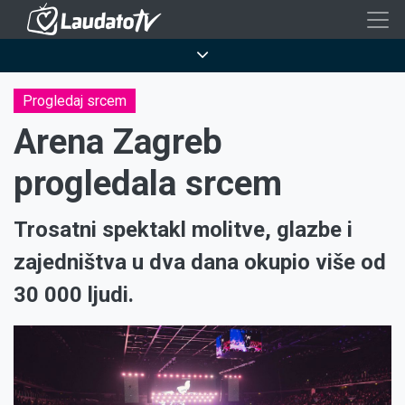
Skoči
na
Breadcrumb
glavni
sadržaj
Progledaj srcem
Arena Zagreb
progledala srcem
Trosatni spektakl molitve, glazbe i
zajedništva u dva dana okupio više od
30 000 ljudi.