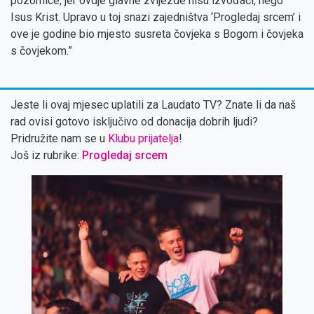
pozornice, jer ovdje glavne zvijezde nisu izvođači, nego
Isus Krist. Upravo u toj snazi zajedništva ‘Progledaj srcem’ i
ove je godine bio mjesto susreta čovjeka s Bogom i čovjeka
s čovjekom.”
Jeste li ovaj mjesec uplatili za Laudato TV? Znate li da naš
rad ovisi gotovo isključivo od donacija dobrih ljudi?
Pridružite nam se u
Klubu prijatelja
!
Još iz rubrike:
Progledaj srcem