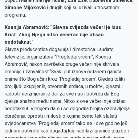
poput:
Ivane i Marije Husar,
Zsa Zse
, D
ubravka Šimenca
,
Simone Mijoković
i drugih koji su uživali u trosatnom
programu.
Ksenija Abramović: “Glavna zvijezda večeri je Isus
Krist. Zbog Njega nitko večeras nije otišao
nedotaknu
t.”
Glavna producentica događaja i direktorica Laudato
televizije, organizatora “Progledaj srcem”, Ksenija
Abramović, nakon završetka druge večeri nije skrivala
emocije i zahvalnost.“Svaki put iznova ostanem ganuta
onime što Bog učini kroz ‘Progledaj srcem’. Gledati toliki
broj ljudi okupljenih, otvorenih srdaca, u molitvi, pjesmi i
radosti, neizmjeran je dar za sve nas i potvrda da Bog
djeluje snažno među nama. Nitko s ove večeri nije otišao
nedotaknut. Vjerujem da su se dogodila brojna ozdravljenja,
obraćenja, oprosti i milosti o kojima ćemo tek slušati
svjedočanstva. ‘Progledaj srcem’ tako se i ove godine još
jednom potvrdio kao događaj koji nadilazi granice glazbe i