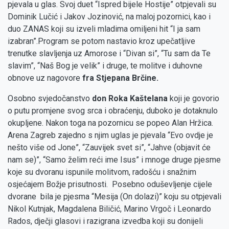
pjevala u glas. Svoj duet “Ispred bijele Hostije” otpjevali su
Dominik Lučić i Jakov Jozinović, na maloj pozornici, kao i
duo ZANAS koji su izveli mladima omiljeni hit “I ja sam
izabran”.Program se potom nastavio kroz upečatljive
trenutke slavljenja uz Amorose i “Divan si”, “Tu sam da Te
slavim”, “Naš Bog je velik” i druge, te molitve i duhovne
obnove uz nagovore
fra Stjepana Brčine.
Osobno svjedočanstvo
don Roka Kaštelana
koji je govorio
o putu promjene svog srca i obraćenju, duboko je dotaknulo
okupljene. Nakon toga na pozornicu se popeo Alan Hržica.
Arena Zagreb zajedno s njim uglas je pjevala “Evo ovdje je
nešto više od Jone”, “Zauvijek svet si”, “Jahve (objavit će
nam se)”, “Samo želim reći ime Isus” i mnoge druge pjesme
koje su dvoranu ispunile molitvom, radošću i snažnim
osjećajem Božje prisutnosti. Posebno oduševljenje cijele
dvorane bila je pjesma “Mesija (On dolazi)” koju su otpjevali
Nikol Kutnjak, Magdalena Biličić, Marino Vrgoč i Leonardo
Rados, dječji glasovi i razigrana izvedba koji su donijeli