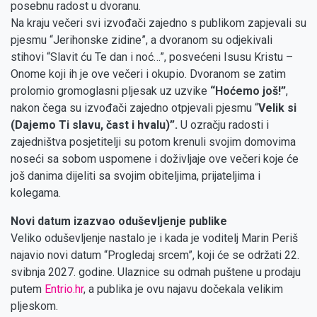
posebnu radost u dvoranu.
Na kraju večeri svi izvođači zajedno s publikom zapjevali su
pjesmu “Jerihonske zidine”, a dvoranom su odjekivali
stihovi “Slavit ću Te dan i noć…”, posvećeni Isusu Kristu –
Onome koji ih je ove večeri i okupio. Dvoranom se zatim
prolomio gromoglasni pljesak uz uzvike
“Hoćemo još!”
,
nakon čega su izvođači zajedno otpjevali pjesmu “
Velik si
(Dajemo Ti slavu, čast i hvalu)”.
U ozračju radosti i
zajedništva posjetitelji su potom krenuli svojim domovima
noseći sa sobom uspomene i doživljaje ove večeri koje će
još danima dijeliti sa svojim obiteljima, prijateljima i
kolegama.
Novi datum izazvao oduševljenje publike
Veliko oduševljenje nastalo je i kada je voditelj Marin Periš
najavio novi datum “Progledaj srcem”, koji će se održati 22.
svibnja 2027. godine. Ulaznice su odmah puštene u prodaju
putem
Entrio.hr
, a publika je ovu najavu dočekala velikim
pljeskom.