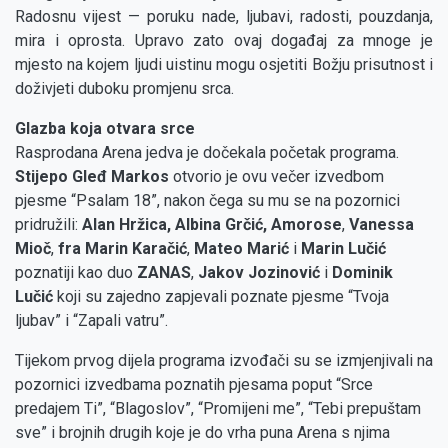
Radosnu vijest — poruku nade, ljubavi, radosti, pouzdanja,
mira i oprosta. Upravo zato ovaj događaj za mnoge je
mjesto na kojem ljudi uistinu mogu osjetiti Božju prisutnost i
doživjeti duboku promjenu srca.
Glazba koja otvara srce
Rasprodana Arena jedva je dočekala početak programa.
Stijepo Gleđ Markos
otvorio je ovu večer izvedbom
pjesme “Psalam 18”, nakon čega su mu se na pozornici
pridružili:
Alan Hržica, Albina Grčić,
Amorose
,
Vanessa
Mioč
,
fra Marin Karačić
,
Mateo Marić
i
Marin Lučić
poznatiji kao duo
ZANAS
,
Jakov Jozinović
i
Dominik
Lučić
koji su zajedno zapjevali poznate pjesme “Tvoja
ljubav” i “Zapali vatru”.
Tijekom prvog dijela programa izvođači su se izmjenjivali na
pozornici izvedbama poznatih pjesama poput “Srce
predajem Ti”, “Blagoslov”, “Promijeni me”, “Tebi prepuštam
sve” i brojnih drugih koje je do vrha puna Arena s njima