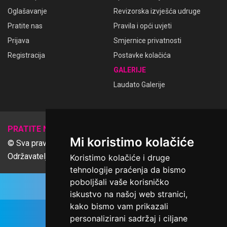
Oglašavanje
Revizorska izvješća udruge
Pratite nas
Pravila i opći uvjeti
Prijava
Smjernice privatnosti
Registracija
Postavke kolačića
GALERIJE
Laudato Galerije
𝕏
PRATITE NAS
Mi koristimo kolačiće
© Sva prava pridržana Udruga Ime dobrote
Održavatelj Netcom d.o.o., Riva 6, Rijeka
Koristimo kolačiće i druge
tehnologije praćenja da bismo
poboljšali vaše korisničko
iskustvo na našoj web stranici,
kako bismo vam prikazali
personalizirani sadržaj i ciljane