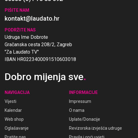
PIŠITE NAM
kontakt@laudato.hr
PODRŽITE NAS
Udruga Ime Dobrote
Gračanska cesta 208/2, Zagreb
"Za Laudato TV"
IBAN HR0223400091510603018
Dobro mijenja sve
.
NAVIGACIJA
INFORMACIJE
Vijesti
Impressum
Kalendar
O nama
Web shop
Uplate/Donacije
Oglašavanje
Revizorska izvješća udruge
Pratite nas
Pravila i opći uvjeti