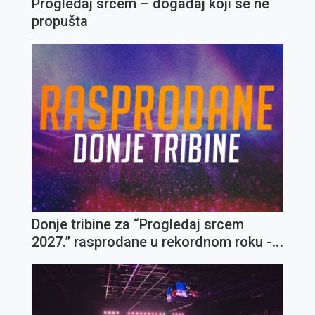
Progledaj srcem – događaj koji se ne
propušta
Donje tribine za “Progledaj srcem
2027.” rasprodane u rekordnom roku -
otvorene gornje tribine