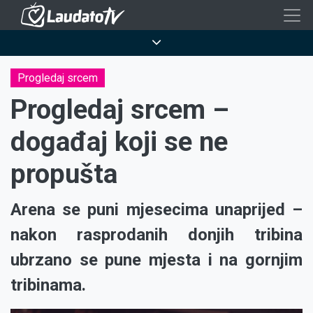
Skoči
na
Breadcrumb
glavni
sadržaj
Progledaj srcem
Progledaj srcem –
događaj koji se ne
propušta
Arena se puni mjesecima unaprijed –
nakon rasprodanih donjih tribina
ubrzano se pune mjesta i na gornjim
tribinama.