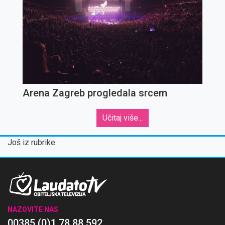
Arena Zagreb progledala srcem
Učitaj više...
Još iz rubrike:
NAZOVITE NAS
00385 (0)1 78 88 592