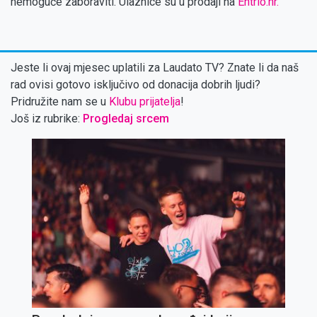
nemoguće zaboraviti. Ulaznice su u prodaji na
Entrio.hr.
Jeste li ovaj mjesec uplatili za Laudato TV? Znate li da naš
rad ovisi gotovo isključivo od donacija dobrih ljudi?
Pridružite nam se u
Klubu prijatelja
!
Još iz rubrike:
Progledaj srcem