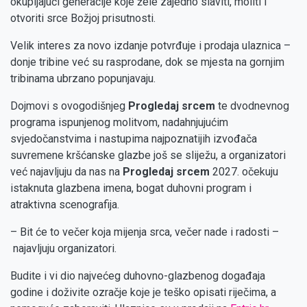
okupljajući generacije koje žele zajedno slaviti, moliti i
otvoriti srce Božjoj prisutnosti.
Velik interes za novo izdanje potvrđuje i prodaja ulaznica –
donje tribine već su rasprodane, dok se mjesta na gornjim
tribinama ubrzano popunjavaju.
Dojmovi s ovogodišnjeg
Progledaj srcem
te dvodnevnog
programa ispunjenog molitvom, nadahnjujućim
svjedočanstvima i nastupima najpoznatijih izvođača
suvremene kršćanske glazbe još se sliježu, a organizatori
već najavljuju da nas na
Progledaj srcem
2027. očekuju
istaknuta glazbena imena, bogat duhovni program i
atraktivna scenografija.
– Bit će to večer koja mijenja srca, večer nade i radosti –
najavljuju organizatori.
Budite i vi dio najvećeg duhovno-glazbenog događaja
godine i doživite ozračje koje je teško opisati riječima, a