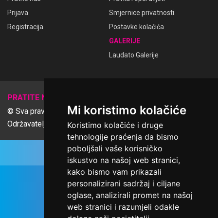
Prijava
Smjernice privatnosti
Registracija
Postavke kolačića
GALERIJE
Laudato Galerije
𝕏
PRATITE NAS
Mi koristimo kolačiće
© Sva prava pridržana Udruga Ime dobrote
Održavatelj Netcom d.o.o., Riva 6, Rijeka
Koristimo kolačiće i druge
tehnologije praćenja da bismo
poboljšali vaše korisničko
iskustvo na našoj web stranici,
kako bismo vam prikazali
personalizirani sadržaj i ciljane
oglase, analizirali promet na našoj
web stranici i razumjeli odakle