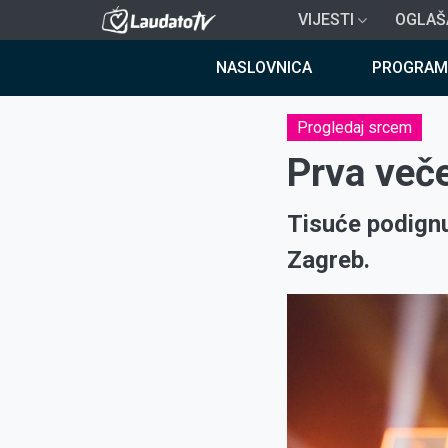
Skoči
VIJESTI
OGLAŠ
na
Breadcrumb
glavni
NASLOVNICA
PROGRAM
sadržaj
Progledaj srcem
Prva več
Tisuće podignu
Zagreb.