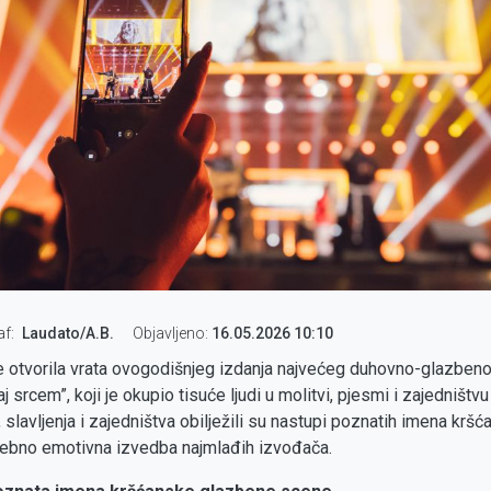
af
Laudato/A.B.
Objavljeno:
16.05.2026 10:10
e otvorila vrata ovogodišnjeg izdanja najvećeg duhovno-glazbe
j srcem”, koji je okupio tisuće ljudi u molitvi, pjesmi i zajedništvu
 slavljenja i zajedništva obilježili su nastupi poznatih imena krš
sebno emotivna izvedba najmlađih izvođača.