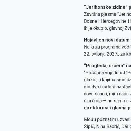
“Jerihonske zidine” p
Završna pjesma “Jerihon
Bosne i Hercegovine i i
ih je okupio, glavnoj Zv
Najavljen novi datum
Na kraju programa vodit
22. svibnja 2027., za k
“Progledaj srcem” nast
“Posebna vrijednost ‘Pr
glazbi, u kojima smo da
molitva i radost nastav
novu snagu, mir i nadu 
čini čuda — ne samo u ž
direktorica i glavna
Među poznatim uzvanicim
Šipić, Nina Badrić, Dari