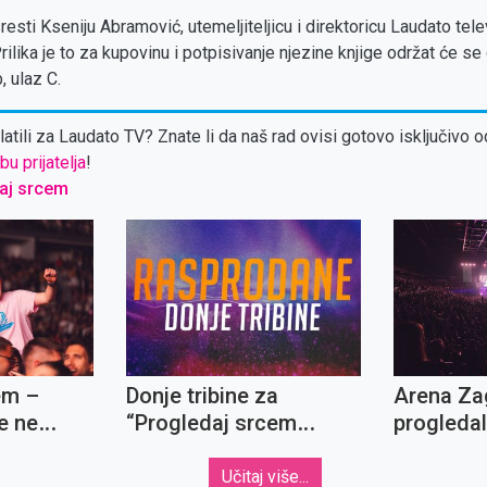
esti Kseniju Abramović, utemeljiteljicu i direktoricu Laudato telev
 Prilika je to za kupovinu i potpisivanje njezine knjige održat će s
 ulaz C.
atili za Laudato TV? Znate li da naš rad ovisi gotovo isključivo o
bu prijatelja
!
aj srcem
em –
Donje tribine za
Arena Za
e ne
“Progledaj srcem
progleda
2027.” rasprodane u
rekordnom roku -
Učitaj više...