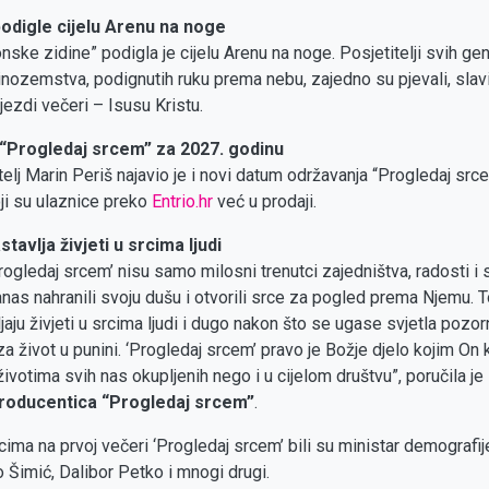
odigle cijelu Arenu na noge
ske zidine” podigla je cijelu Arenu na noge. Posjetitelji svih gen
nozemstva, podignutih ruku prema nebu, zajedno su pjevali, slavil
ijezdi večeri – Isusu Kristu.
 “Progledaj srcem” za 2027. godinu
elj Marin Periš najavio je i novi datum održavanja “Progledaj src
oji su ulaznice preko
Entrio.hr
već u prodaji.
avlja živjeti u srcima ljudi
ogledaj srcem’ nisu samo milosni trenutci zajedništva, radosti i sl
nas nahranili svoju dušu i otvorili srce za pogled prema Njemu. T
ljaju živjeti u srcima ljudi i dugo nakon što se ugase svjetla pozo
za život u punini. ‘Progledaj srcem’ pravo je Božje djelo kojim On
ivotima svih nas okupljenih nego i u cijelom društvu”, poručila je
 producentica “Progledaj srcem”
.
a na prvoj večeri ‘Progledaj srcem’ bili su ministar demografije 
o Šimić, Dalibor Petko i mnogi drugi.