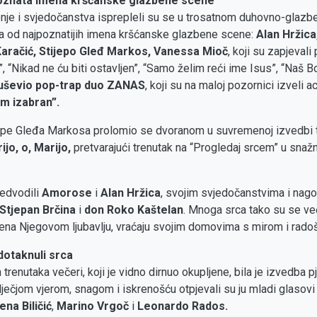
poznata imena kršćanske glazbene scene
jenje i svjedočanstva isprepleli su se u trosatnom duhovno-gla
a od najpoznatijih imena kršćanske glazbene scene:
Alan Hržica,
aračić, Stijepo Gleđ Markos, Vanessa Mioč
, koji su zapjeval
, “Nikad ne ću biti ostavljen”, “Samo želim reći ime Isus”, “Naš Bo
uševio pop-trap duo ZANAS
, koji su na maloj pozornici izveli 
am izabran”.
jepe Gleđa Markosa prolomio se dvoranom u suvremenoj izvedbi t
ijo, o, Marijo,
pretvarajući trenutak na “Progledaj srcem” u sna
redvodili
Amorose
i
Alan Hržica
, svojim svjedočanstvima i nag
Stjepan Brčina
i
don Roko Kaštelan
. Mnoga srca tako su se več
jena Njegovom ljubavlju, vraćaju svojim domovima s mirom i rado
 dotaknuli srca
 trenutaka večeri, koji je vidno dirnuo okupljene, bila je izvedba
ječjom vjerom, snagom i iskrenošću otpjevali su ju mladi glasov
na Biličić
,
Marino Vrgoč
i
Leonardo Rados.