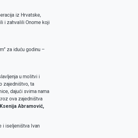
eracija iz Hrvatske,
i i zahvalili Onome koji
em” za iduću godinu –
avljenja u molitvi i
o zajedništvo, ta
rnice, dajući svima nama
 kroz ova zajedništva
Ksenija Abramović,
i iseljeništva Ivan