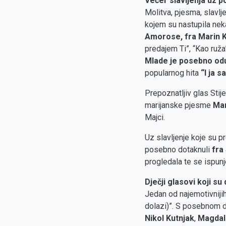
Večer slavljenja uz 
Molitva, pjesma, slavl
kojem su nastupila nek
Amorose, fra Marin K
predajem Ti”, “Kao ruža”
Mlade je posebno od
popularnog hita
“I ja s
Prepoznatljiv glas Sti
marijanske pjesme
Mar
Majci.
Uz slavljenje koje su p
posebno dotaknuli
fra 
progledala te se ispun
Dječji glasovi koji su
Jedan od najemotivnijih
dolazi)”. S posebnom d
Nikol Kutnjak
,
Magdale