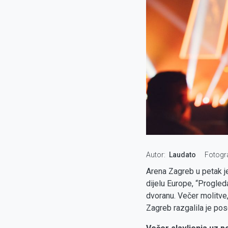
Autor
Laudato
Fotogr
Arena Zagreb u petak j
dijelu Europe, “Progleda
dvoranu. Večer molitve,
Zagreb razgalila je po