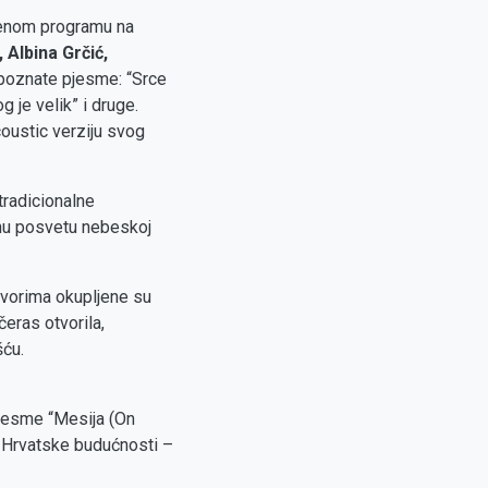
zbenom programu na
 Albina Grčić,
i poznate pjesme: “Srce
g je velik” i druge.
acoustic verziju svog
radicionalne
žnu posvetu nebeskoj
ovorima okupljene su
eras otvorila,
šću.
 pjesme “Mesija (On
i Hrvatske budućnosti –