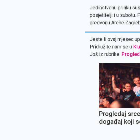
Jedinstvenu priliku susr
posjetitelji i u subotu.
predvorju Arene Zagreb,
Jeste li ovaj mjesec upl
Pridružite nam se u
Klu
Još iz rubrike:
Progled
Progledaj src
događaj koji s
propušta