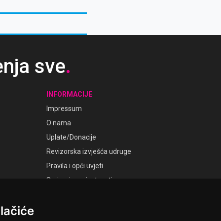
enja sve
.
INFORMACIJE
Impressum
O nama
Uplate/Donacije
Revizorska izvješća udruge
Pravila i opći uvjeti
Smjernice privatnosti
Postavke kolačića
lačiće
GALERIJE