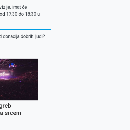
izije, imat će
e od 17:30 do 18:30 u
d donacija dobrih ljudi?
greb
la srcem