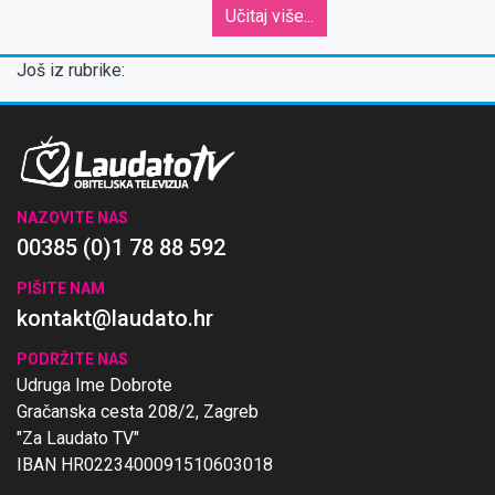
Učitaj više...
Još iz rubrike:
NAZOVITE NAS
00385 (0)1 78 88 592
PIŠITE NAM
kontakt@laudato.hr
PODRŽITE NAS
Udruga Ime Dobrote
Gračanska cesta 208/2, Zagreb
"Za Laudato TV"
IBAN HR0223400091510603018