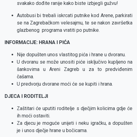
svakako dođite ranije kako biste izbjegli gužvu!
Autobusi bi trebali iskrcati putnike kod Arene, parkirati
se na Zagrebačkom velesajmu, te se nakon završetka
glazbenog programa vratiti po putnike.
INFORMACIJE: HRANA I PIĆA
Nije dopušten unos vlastitog pića i hrane u dvoranu.
U dvoranu se može unositi piće isključivo kupljeno na
šankovima u Areni Zagreb u za to predviđenim
čašama.
U predvorju dvorane moći će se kupiti i hrana.
DJECA I RODITELJI
Zaštitari će uputiti roditelje s dječjim kolicima gdje će
ih moći ostaviti.
Za djecu je moguće unijeti i neku igračku, a dopušten
je i unos dječje hrane u bočicama.