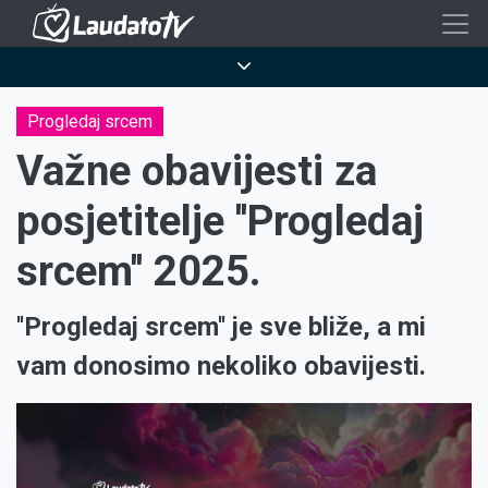
Skoči
na
Breadcrumb
glavni
sadržaj
Progledaj srcem
Važne obavijesti za
posjetitelje ''Progledaj
srcem'' 2025.
''Progledaj srcem'' je sve bliže, a mi
vam donosimo nekoliko obavijesti.