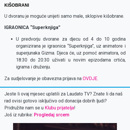
KIŠOBRANI
U dvoranu je moguće unijeti samo male, sklopive kišobrane.
IGRAONICA “Superknjiga”
U predvorju dvorane za djecu od 4 do 10 godina
organizirana je igraonica “Superknjiga”, uz animatore i
superjunaka Gizma. Djeca će, uz pomoć animatora, od
18:30 do 20:30 uživati u novim epizodama crtića,
igrama i druženju.
Za sudjelovanje je obavezna prijava na
OVDJE.
Jeste li ovaj mjesec uplatili za Laudato TV? Znate li da naš
rad ovisi gotovo isključivo od donacija dobrih ljudi?
Pridružite nam se u
Klubu prijatelja
!
Još iz rubrike:
Progledaj srcem