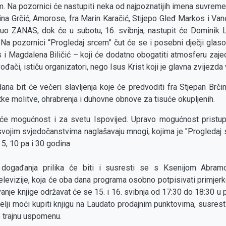
. Na pozornici će nastupiti neka od najpoznatijih imena suvrem
ina Grčić, Amorose, fra Marin Karačić, Stijepo Gleđ Markos i Van
 duo ZANAS, dok će u subotu, 16. svibnja, nastupit će Dominik 
a pozornici “Progledaj srcem” čut će se i posebni dječji glaso
i Magdalena Biličić – koji će dodatno obogatiti atmosferu zajedn
ođači, ističu organizatori, nego Isus Krist koji je glavna zvijezda
dana bit će večeri slavljenja koje će predvoditi fra Stjepan Brč
ke molitve, ohrabrenja i duhovne obnove za tisuće okupljenih.
 će mogućnost i za svetu Ispovijed. Upravo mogućnost prist
ojim svjedočanstvima naglašavaju mnogi, kojima je "Progledaj 
 5, 10 pa i 30 godina
događanja prilika će biti i susresti se s Ksenijom Abramovi
elevizije, koja će oba dana programa osobno potpisivati primjer
anje knjige održavat će se 15. i 16. svibnja od 17:30 do 18:30 u
telji moći kupiti knjigu na Laudato prodajnim punktovima, susresti 
o trajnu uspomenu.