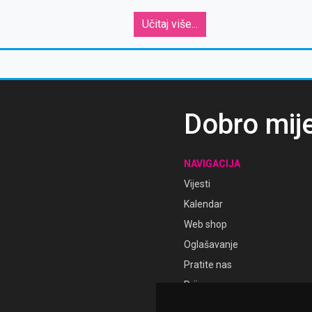
2027.” rasprodane u
rekordnom roku -
Učitaj više...
otvorene gornje tribine
Dobro mij
NAVIGACIJA
Vijesti
Kalendar
Web shop
Oglašavanje
Pratite nas
Prijava
Registracija