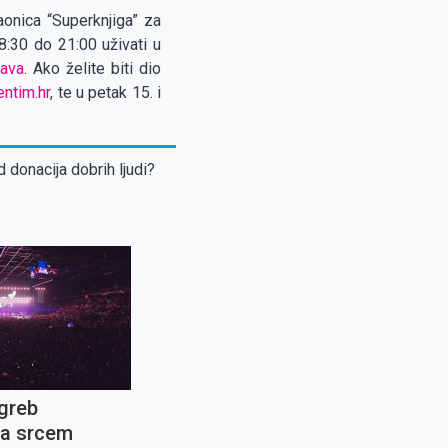
aonica “Superknjiga” za
:30 do 21:00 uživati u
java
. Ako želite biti dio
entim.hr
, te u petak 15. i
d donacija dobrih ljudi?
greb
la srcem