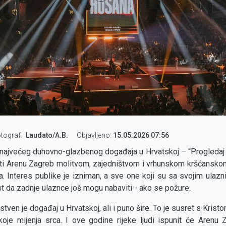
tograf
Laudato/A.B.
Objavljeno:
15.05.2026 07:56
 najvećeg duhovno-glazbenog događaja u Hrvatskoj – “Progledaj sr
iti Arenu Zagreb molitvom, zajedništvom i vrhunskom kršćansk
ta. Interes publike je izniman, a sve one koji su sa svojim ula
est da zadnje ulaznce još mogu nabaviti - ako se požure.
tven je događaj u Hrvatskoj, ali i puno šire. To je susret s Krist
koje mijenja srca. I ove godine rijeke ljudi ispunit će Arenu