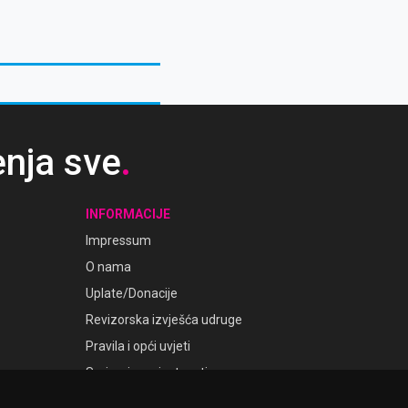
enja sve
.
INFORMACIJE
Impressum
O nama
Uplate/Donacije
Revizorska izvješća udruge
Pravila i opći uvjeti
Smjernice privatnosti
Postavke kolačića