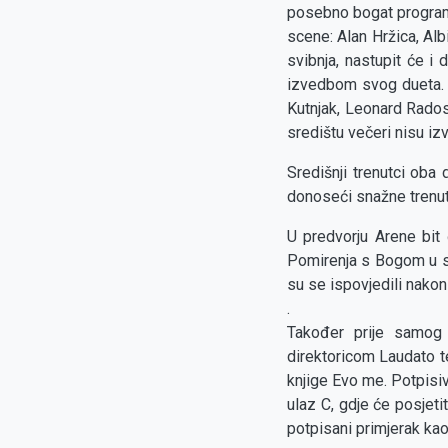
posebno bogat program
scene: Alan Hržica, Alb
svibnja, nastupit će i
izvedbom svog dueta. N
Kutnjak, Leonard Rados 
središtu večeri nisu izv
Središnji trenutci oba 
donoseći snažne trenut
U predvorju Arene bit
Pomirenja s Bogom u sv
su se ispovjedili nakon
.
Također prije samog 
direktoricom Laudato t
knjige Evo me. Potpisiv
ulaz C, gdje će posjeti
potpisani primjerak ka