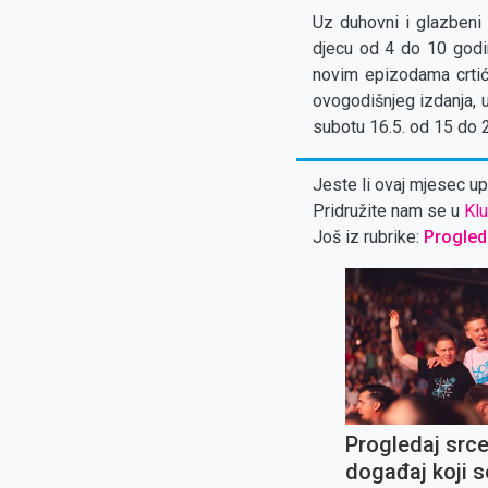
Uz duhovni i glazbeni 
djecu od 4 do 10 godi
novim epizodama crtića
ovogodišnjeg izdanja, 
subotu 16.5. od 15 do 
Jeste li ovaj mjesec upl
Pridružite nam se u
Klu
Još iz rubrike:
Progled
Progledaj src
događaj koji s