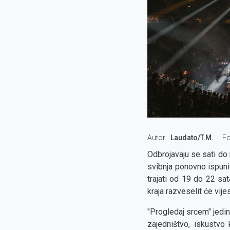
Autor
Laudato/T.M.
Fo
Odbrojavaju se sati do
svibnja ponovno ispun
trajati od 19 do 22 sa
kraja razveselit će vij
"Progledaj srcem" jedins
zajedništvo, iskustvo 