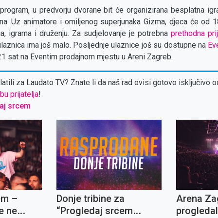
program, u predvorju dvorane bit će organizirana besplatna igr
na. Uz animatore i omiljenog superjunaka Gizma, djeca će od 18
, igrama i druženju. Za sudjelovanje je potrebna
prethodna pri
ulaznica ima još malo. Posljednje ulaznice još su dostupne na
Ev
21 sat na Eventim prodajnom mjestu u Areni Zagreb.
atili za Laudato TV? Znate li da naš rad ovisi gotovo isključivo o
bu prijatelja
!
aj srcem
em –
Donje tribine za
Arena Za
e ne
“Progledaj srcem
progleda