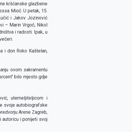
ene kršćanske glazbene
essa Mioč. U petak, 15.
Lučić i Jakov Jozinović
vi – Marin Vrgoč, Nikol
ištva i radosti. Ipak, u
 večeri.
ina i don Roko Kaštelan,
upanju ovom sakramentu
srcem" bilo mjesto gdje
ć, utemeljiteljicom i
ke svoje autobiografske
 predvorju Arene Zagreb,
autoricu i ponijeti svoj