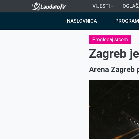
Skoči
VIJESTI
OGLAŠ
na
Breadcrumb
glavni
NASLOVNICA
PROGRAM
sadržaj
Progledaj srcem
Zagreb je
Arena Zagreb p