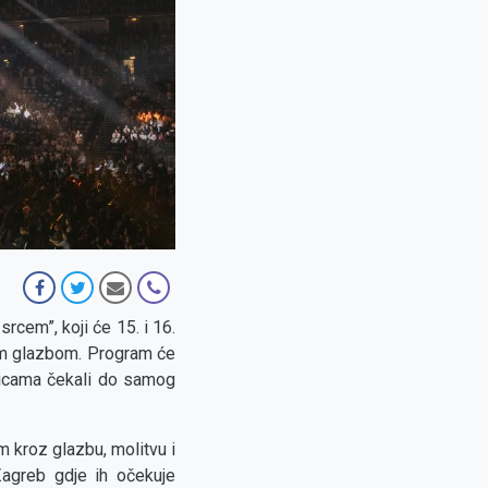
cem”, koji će 15. i 16.
om glazbom. Program će
znicama čekali do samog
om kroz glazbu, molitvu i
 Zagreb gdje ih očekuje