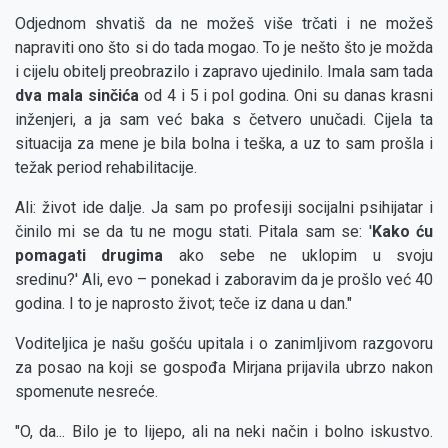
Odjednom shvatiš da ne možeš više trčati i ne možeš
napraviti ono što si do tada mogao. To je nešto što je možda
i cijelu obitelj preobrazilo i zapravo ujedinilo. Imala sam tada
dva mala sinčića
od 4 i 5 i pol godina. Oni su danas krasni
inženjeri, a ja sam već baka s četvero unučadi. Cijela ta
situacija za mene je bila bolna i teška, a uz to sam prošla i
težak period rehabilitacije.
Ali: život ide dalje. Ja sam po profesiji socijalni psihijatar i
činilo mi se da tu ne mogu stati. Pitala sam se: '
Kako ću
pomagati drugima
ako sebe ne uklopim u svoju
sredinu?' Ali, evo – ponekad i zaboravim da je prošlo već 40
godina. I to je naprosto život; teče iz dana u dan."
Voditeljica je našu gošću upitala i o zanimljivom razgovoru
za posao na koji se gospođa Mirjana prijavila ubrzo nakon
spomenute nesreće.
"O, da... Bilo je to lijepo, ali na neki način i bolno iskustvo.