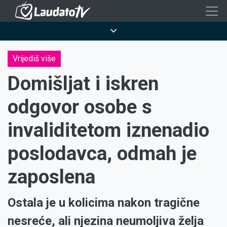
Skoči
na
Breadcrumb
glavni
sadržaj
Vrijediš više
Domišljat i iskren
odgovor osobe s
invaliditetom iznenadio
poslodavca, odmah je
zaposlena
Ostala je u kolicima nakon tragične
nesreće, ali njezina neumoljiva želja