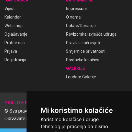
NAVIGACIJA
INFORMACIJE
Vijesti
Impressum
Kalendar
O nama
Web shop
Uplate/Donacije
Oglašavanje
Revizorska izvješća udruge
Pratite nas
Pravila i opći uvjeti
Prijava
Smjernice privatnosti
Registracija
Postavke kolačića
GALERIJE
Laudato Galerije
𝕏
PRATITE NAS
Mi koristimo kolačiće
© Sva prava pridržana Udruga Ime dobrote
Održavatelj Netcom d.o.o., Riva 6, Rijeka
Koristimo kolačiće i druge
tehnologije praćenja da bismo