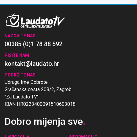
NAZOVITE NAS
00385 (0)1 78 88 592
PIŠITE NAM
kontakt@laudato.hr
PODRŽITE NAS
Udruga Ime Dobrote
Gračanska cesta 208/2, Zagreb
"Za Laudato TV"
IBAN HR0223400091510603018
Dobro mijenja sve
.