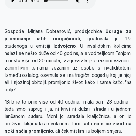
file
Gospođa Mirjana Dobranović, predsjednica
Udruge za
promicanje istih mogućnosti
, gostovala je 19.
studenoga u emisiji
Izdvojeno
. U invalidskim kolicima
nalazi se nešto duže od 40 godina, a s voditeljicom Tanjom,
u nešto više od 30 minuta, razgovarala je o raznim važnim i
zanimljivim temama vezanim uz osobe s invaliditetom.
Između ostalog, osvrnula se i na tragični događaj koji je njoj,
ali i njezinoj obitelji, promijenio život. kako i sama kaže, "na
bolje".
"Bilo je to prije više od 40 godina, imala sam 28 godina i
tada smo suprug i ja, ni krivi ni dužni, stradali u jednom
lančanom sudaru. Meni je stradala kralježnica, a on je
proživio lakši udarac volanom. I
od tada nam se život na
neki način promijenio
, ali čak mislim i u boljem smjeru.