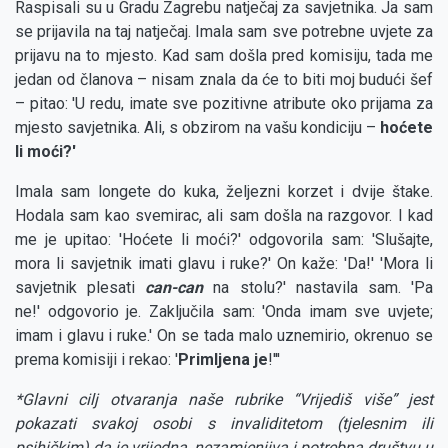
Raspisali su u Gradu Zagrebu natječaj za savjetnika. Ja sam
se prijavila na taj natječaj. Imala sam sve potrebne uvjete za
prijavu na to mjesto. Kad sam došla pred komisiju, tada me
jedan od članova – nisam znala da će to biti moj budući šef
– pitao: 'U redu, imate sve pozitivne atribute oko prijama za
mjesto savjetnika. Ali, s obzirom na vašu kondiciju –
hoćete
li moći?'
Imala sam longete do kuka, željezni korzet i dvije štake.
Hodala sam kao svemirac, ali sam došla na razgovor. I kad
me je upitao: 'Hoćete li moći?' odgovorila sam: 'Slušajte,
mora li savjetnik imati glavu i ruke?' On kaže: 'Da!' 'Mora li
savjetnik plesati
can-can
na stolu?' nastavila sam. 'Pa
ne!' odgovorio je. Zaključila sam: 'Onda imam sve uvjete;
imam i glavu i ruke.' On se tada malo uznemirio, okrenuo se
prema komisiji i rekao: '
Primljena je
!'''
*Glavni cilj otvaranja naše rubrike “Vrijediš više” jest
pokazati svakoj osobi s invaliditetom (tjelesnim ili
psihičkim) da je vrijedna, nezamjenjiva i potrebna društvu u