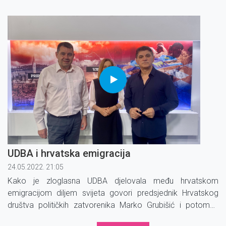
pripadnici muslimanske
milicije
. Žrtve su bile i djevojke o
čijim se sudbinama i danas malo zna.
UDBA i hrvatska emigracija
24.05.2022. 21:05
Kako je zloglasna UDBA djelovala među hrvatskom
emigracijom diljem svijeta govori predsjednik Hrvatskog
društva političkih zatvorenika Marko Grubišić i potomak
političkih emigranata u Njemačkoj Zdravko Mikulić.