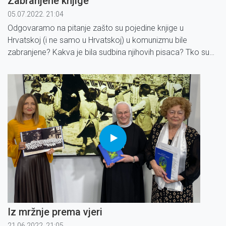
Zabranjene knjige
05.07.2022. 21:04
Odgovaramo na pitanje zašto su pojedine knjige u
Hrvatskoj (i ne samo u Hrvatskoj) u komunizmu bile
zabranjene? Kakva je bila sudbina njihovih pisaca? Tko su
oni? Prvi hrvatski predsjednik, dr. Franjo Tuđman, zbog
"Bespuća povijesne zbiljnosti" proglašen je antisemitom i
revizionistom.
Iz mržnje prema vjeri
21.06.2022. 21:05