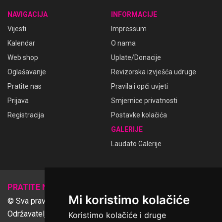
NAVIGACIJA
INFORMACIJE
Vijesti
Impressum
Kalendar
O nama
Web shop
Uplate/Donacije
Oglašavanje
Revizorska izvješća udruge
Pratite nas
Pravila i opći uvjeti
Prijava
Smjernice privatnosti
Registracija
Postavke kolačića
GALERIJE
Laudato Galerije
𝕏
PRATITE NAS
Mi koristimo kolačiće
© Sva prava pridržana Udruga Ime dobrote
Održavatelj Netcom d.o.o., Riva 6, Rijeka
Koristimo kolačiće i druge