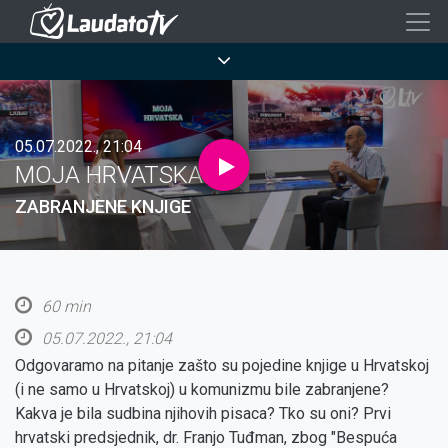
Skoči
na
Breadcrumb
glavni
sadržaj
05.07.2022., 21:04
MOJA HRVATSKA
ZABRANJENE KNJIGE
60 min
05.07.2022., 21:04
Odgovaramo na pitanje zašto su pojedine knjige u Hrvatskoj
(i ne samo u Hrvatskoj) u komunizmu bile zabranjene?
Kakva je bila sudbina njihovih pisaca? Tko su oni? Prvi
hrvatski predsjednik, dr. Franjo Tuđman, zbog "Bespuća