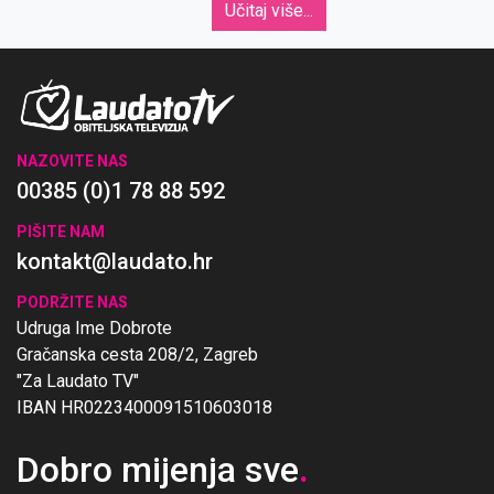
Učitaj više...
NAZOVITE NAS
00385 (0)1 78 88 592
PIŠITE NAM
kontakt@laudato.hr
PODRŽITE NAS
Udruga Ime Dobrote
Gračanska cesta 208/2, Zagreb
"Za Laudato TV"
IBAN HR0223400091510603018
Dobro mijenja sve
.