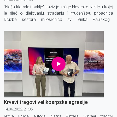
"Naša klecala i baklje" naziv je knjige Nevenke Nekić u kojoj
je riječ o djelovanju, stradanju i mučeništvu pripadnica
Družbe sestara milosrdnica sv. Vinka Paulskoga.
Komunističke vlasti progonile su ih ''in odium fidei / iz mržnje
prema vjeri''.
Krvavi tragovi velikosrpske agresije
14.06.2022. 21:05
Nova knjiga autora Zlatka Pintera "Krvavi tragovi