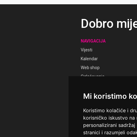
Dobro mij
NAVIGACIJA
Vijesti
Kalendar
Web shop
Oglašavanje
Pratite nas
Mi koristimo ko
Prijava
Registracija
Koristimo kolačiće i dr
korisničko iskustvo na
personalizirani sadržaj 
stranici i razumjeli odak