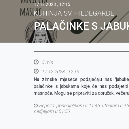
17.12.2023., 12:15
KUHINJA SV. HILDEGARDE
PALAČINKE S JAB
5 min
17.12.2023., 12:15
Na zimske mjesece podsjećaju nas 'jabuke 
palačinke s jabukama koje će nas podsjetiti 
masnoće. Mogu se pripraviti za doručak, večeru 
Repriza:
ponedjeljkom u 11:45, utorkom u 16:
nedjeljom u 01:50