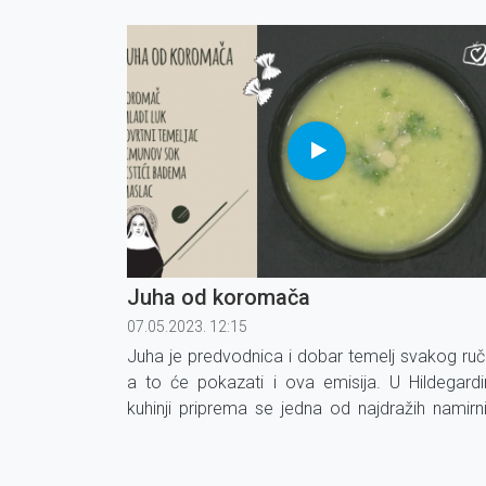
manje masnoće. Mogu se pripraviti za doruč
večeru ili kao desert.
Juha od koromača
07.05.2023. 12:15
Juha je predvodnica i dobar temelj svakog ruč
a to će pokazati i ova emisija. U Hildegardi
kuhinji priprema se jedna od najdražih namirn
ove svetice, koromač ili komorač, kako
nazivaju u pojedinim krajevima Hrvatske.