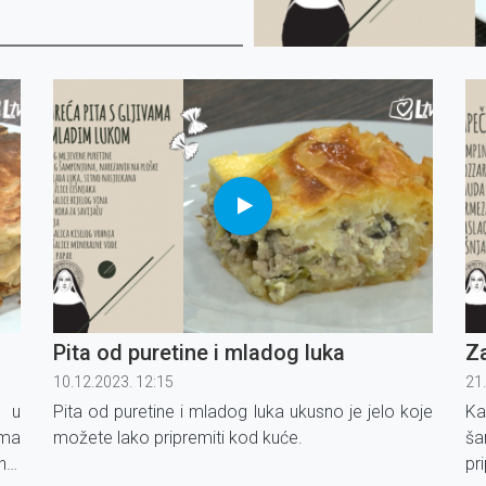
Pita od puretine i mladog luka
Z
10.12.2023. 12:15
21
e u
Pita od puretine i mladog luka ukusno je jelo koje
Ka
ama
možete lako pripremiti kod kuće.
ša
no,
pr