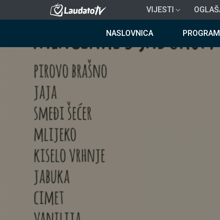
Skoči
VIJESTI
OGLAŠ
na
Breadcrumb
glavni
NASLOVNICA
PROGRAM
sadržaj