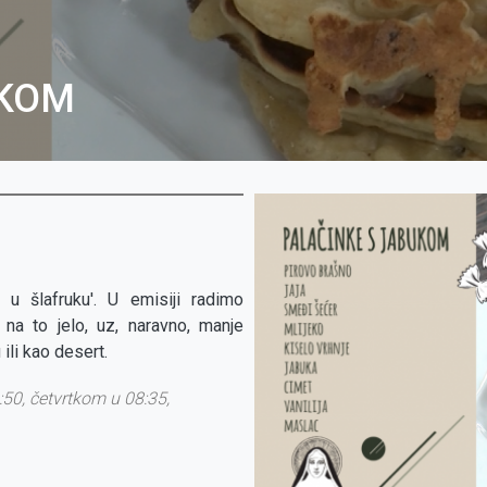
UKOM
u šlafruku'. U emisiji radimo
na to jelo, uz, naravno, manje
ili kao desert.
50, četvrtkom u 08:35,