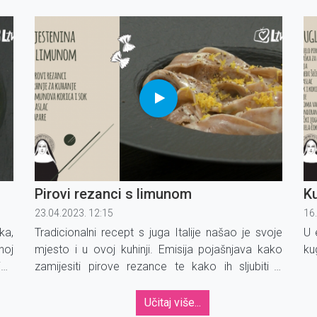
ak,
sv
Col
Pirovi rezanci s limunom
Ku
23.04.2023. 12:15
16
ka,
Tradicionalni recept s juga Italije našao je svoje
U 
noj
mjesto i u ovoj kuhinji. Emisija pojašnjava kako
ku
ica
zamijesiti pirove rezance te kako ih sljubiti s
 ga
limunom. Ovaj recept donosi pravo proljeće, ali na
tanjuru.
Učitaj više...