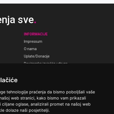
enja sve
.
INFORMACIJE
Impressum
O nama
Uplate/Donacije
Revizorska izvješća udruge
Pravila i opći uvjeti
lačiće
Smjernice privatnosti
Postavke kolačića
uge tehnologije praćenja da bismo poboljšali vaše
GALERIJE
 našoj web stranici, kako bismo vam prikazali
Laudato Galerije
i ciljane oglase, analizirali promet na našoj web
le dolaze naši posjetitelji.