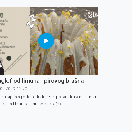
ete Hildegarde, pokazat će Karmela Vukov-
ić.
glof od limuna i pirovog brašna
.04.2023. 12:20
emisiji pogledajte kako se pravi ukusan i lagan
glof od limuna i pirovog brašna.