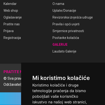
Kalendar
O nama
Web shop
Uplate/Donacije
Oglašavanje
Revizorska izvješća udruge
Pratite nas
Pravila i opći uvjeti
Prijava
Smjernice privatnosti
Registracija
Postavke kolačića
GALERIJE
Laudato Galerije
𝕏
PRATITE NAS
Mi koristimo kolačiće
© Sva prava pridržana Udruga Ime dobrote
Održavatelj Netcom d.o.o., Riva 6, Rijeka
Koristimo kolačiće i druge
tehnologije praćenja da bismo
poboljšali vaše korisničko
iskustvo na našoj web stranici,