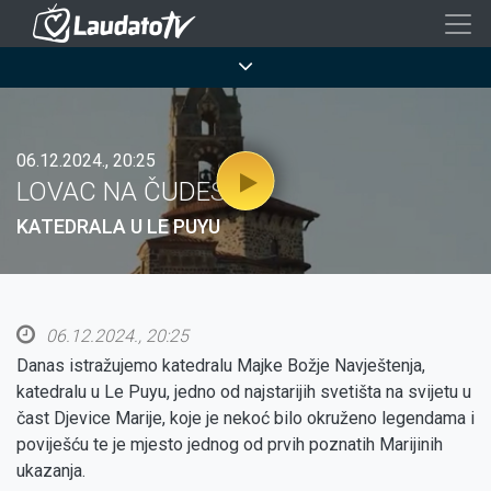
Skoči
na
Breadcrumb
glavni
sadržaj
06.12.2024., 20:25
LOVAC NA ČUDESA
KATEDRALA U LE PUYU
06.12.2024., 20:25
Danas istražujemo katedralu Majke Božje Navještenja,
katedralu u Le Puyu, jedno od najstarijih svetišta na svijetu u
čast Djevice Marije, koje je nekoć bilo okruženo legendama i
poviješću te je mjesto jednog od prvih poznatih Marijinih
ukazanja.