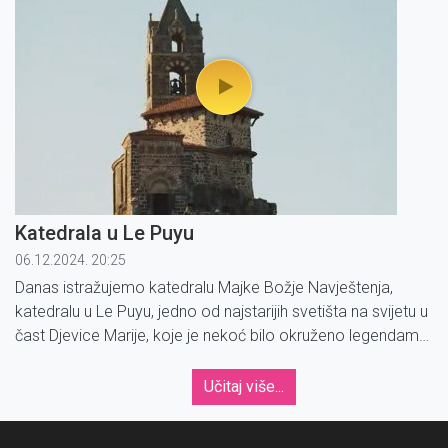
Katedrala u Le Puyu
06.12.2024. 20:25
Danas istražujemo katedralu Majke Božje Navještenja,
katedralu u Le Puyu, jedno od najstarijih svetišta na svijetu u
čast Djevice Marije, koje je nekoć bilo okruženo legendama
i poviješću te je mjesto jednog od prvih poznatih Marijinih
ukazanja.
Učitaj više...