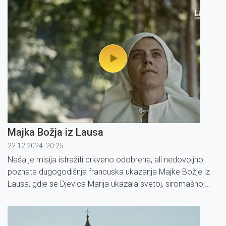
Majka Božja iz Lausa
22.12.2024. 20:25
Naša je misija istražiti crkveno odobrena, ali nedovoljno
poznata dugogodišnja francuska ukazanja Majke Božje iz
Lausa, gdje se Djevica Marija ukazala svetoj, siromašnoj
pastirici Benoite Rencurel 1664.