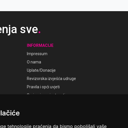
rijinih ukazanja.
enja sve
.
INFORMACIJE
Impressum
O nama
Uplate/Donacije
Revizorska izvješća udruge
Pravila i opći uvjeti
Smjernice privatnosti
Postavke kolačića
lačiće
GALERIJE
Laudato Galerije
uge tehnologije praćenja da bismo poboljšali vaše