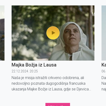
ču
Majka Božja iz Lausa
Ka
22.12.2024. 20:25
06
Naša je misija istražiti crkveno odobrena, ali
Da
nedovoljno poznata dugogodišnja francuska
Na
ukazanja Majke Božje iz Lausa, gdje se Djevica
naj
Marija ukazala svetoj, siromašnoj pastirici Benoite
ko
Rencurel 1664.
po
o