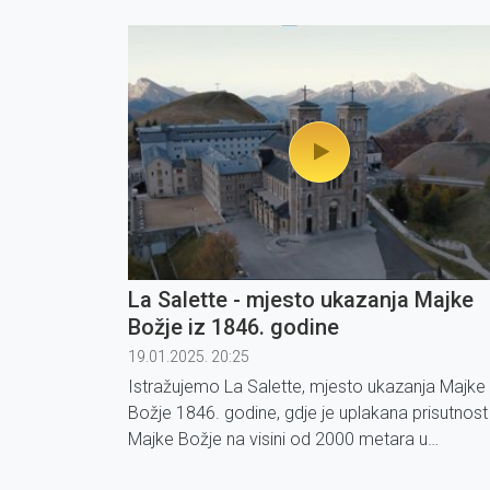
Benedikt iz Nursije.
La Salette - mjesto ukazanja Majke
Božje iz 1846. godine
19.01.2025. 20:25
Istražujemo La Salette, mjesto ukazanja Majke
Božje 1846. godine, gdje je uplakana prisutnost
Majke Božje na visini od 2000 metara u
francuskim Alpama, pozvala cijelo čovječanstv