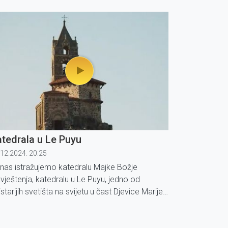
da događaju i danas.
tedrala u Le Puyu
.12.2024. 20:25
nas istražujemo katedralu Majke Božje
vještenja, katedralu u Le Puyu, jedno od
starijih svetišta na svijetu u čast Djevice Marije,
je je nekoć bilo okruženo legendama i
viješću te je mjesto jednog od prvih poznatih