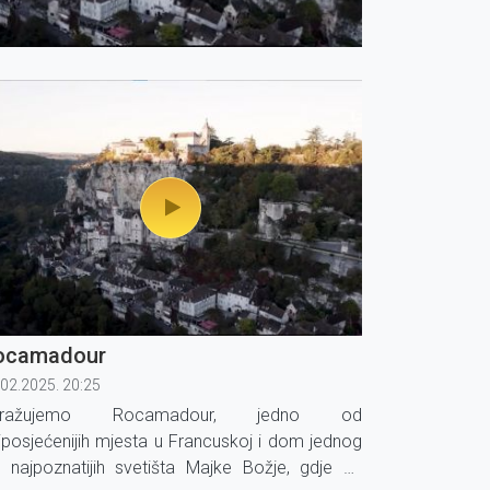
ocamadour
.02.2025. 20:25
stražujemo Rocamadour, jedno od
jposjećenijih mjesta u Francuskoj i dom jednog
 najpoznatijih svetišta Majke Božje, gdje se