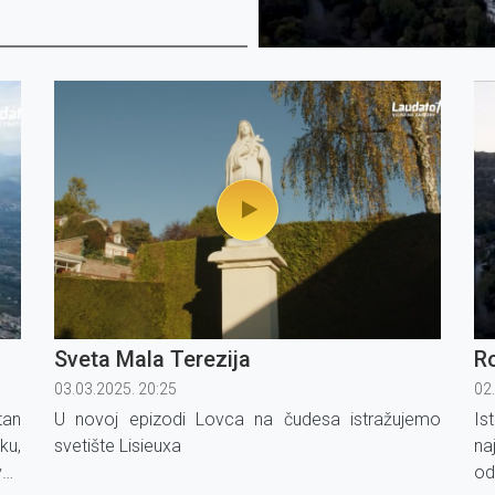
Sveta Mala Terezija
R
03.03.2025. 20:25
02
tan
U novoj epizodi Lovca na čudesa istražujemo
I
ku,
svetište Lisieuxa
na
eti
od