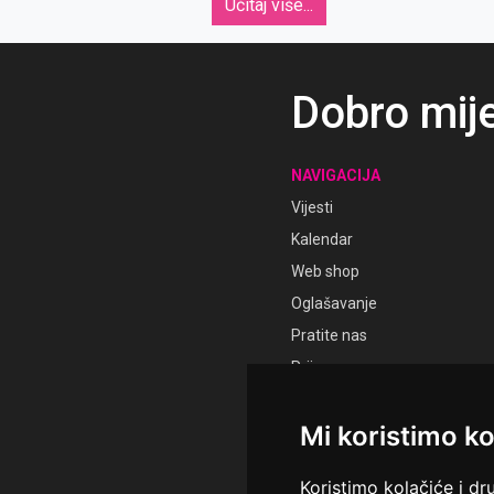
Ma
Učitaj više...
Dobro mij
NAVIGACIJA
Vijesti
Kalendar
Web shop
Oglašavanje
Pratite nas
Prijava
Registracija
Mi koristimo ko
Koristimo kolačiće i dr