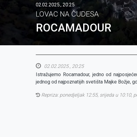
02.02.2025., 20:25
LOVAC NA ČUDESA
ROCAMADOUR
02.02.2025., 20:25
Istražujemo Rocamadour, jedno od najposjećen
jednog od najpoznatijih svetišta Majke Božje, g
Repriza:
ponedjeljak 12:55, srijeda u 10:10, 