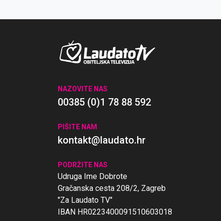
na obraćenje srca i pokoru za grijehe.
NAZOVITE NAS
00385 (0)1 78 88 592
PIŠITE NAM
kontakt@laudato.hr
PODRŽITE NAS
Udruga Ime Dobrote
Gračanska cesta 208/2, Zagreb
"Za Laudato TV"
IBAN HR0223400091510603018