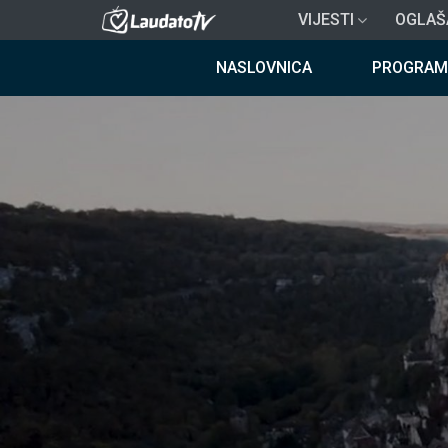
Skoči
VIJESTI
OGLAŠ
na
Breadcrumb
glavni
NASLOVNICA
PROGRAM
sadržaj