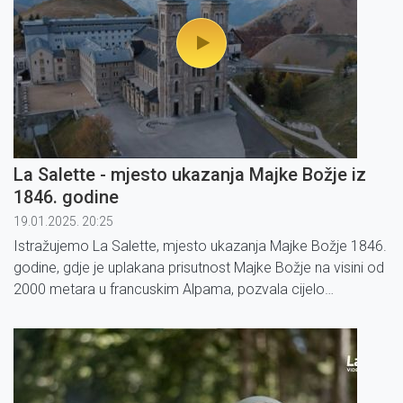
La Salette - mjesto ukazanja Majke Božje iz
1846. godine
19.01.2025. 20:25
Istražujemo La Salette, mjesto ukazanja Majke Božje 1846.
godine, gdje je uplakana prisutnost Majke Božje na visini od
2000 metara u francuskim Alpama, pozvala cijelo
čovječanstvo na obraćenje srca i pokoru za grijehe.