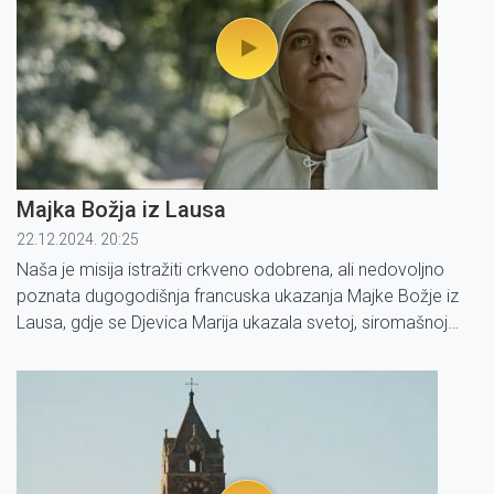
Majka Božja iz Lausa
22.12.2024. 20:25
Naša je misija istražiti crkveno odobrena, ali nedovoljno
poznata dugogodišnja francuska ukazanja Majke Božje iz
Lausa, gdje se Djevica Marija ukazala svetoj, siromašnoj
pastirici Benoite Rencurel 1664.