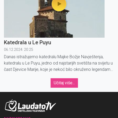
Katedrala u Le Puyu
06.12.2024. 20:25
Danas istražujemo katedralu Majke Božje Navještenja,
katedralu u Le Puyu, jedno od najstarijih svetišta na svijetu u
čast Djevice Marije, koje je nekoć bilo okruženo legendama
i poviješću te je mjesto jednog od prvih poznatih Marijinih
ukazanja.
Učitaj više...