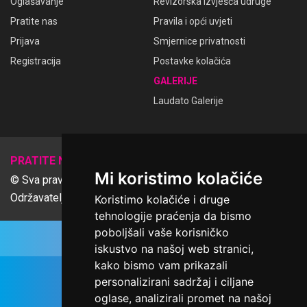
Oglašavanje
Revizorska izvješća udruge
Pratite nas
Pravila i opći uvjeti
Prijava
Smjernice privatnosti
Registracija
Postavke kolačića
GALERIJE
Laudato Galerije
𝕏
PRATITE NAS
Mi koristimo kolačiće
© Sva prava pridržana Udruga Ime dobrote
Održavatelj Netcom d.o.o., Riva 6, Rijeka
Koristimo kolačiće i druge
tehnologije praćenja da bismo
poboljšali vaše korisničko
iskustvo na našoj web stranici,
kako bismo vam prikazali
personalizirani sadržaj i ciljane
oglase, analizirali promet na našoj