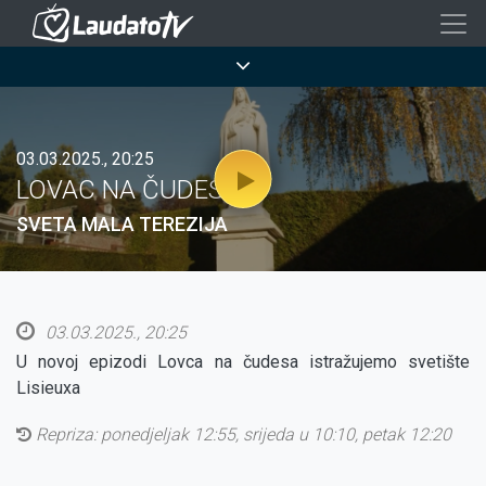
Skoči
na
Breadcrumb
glavni
sadržaj
03.03.2025., 20:25
LOVAC NA ČUDESA
SVETA MALA TEREZIJA
03.03.2025., 20:25
U novoj epizodi Lovca na čudesa istražujemo svetište
Lisieuxa
Repriza: ponedjeljak 12:55, srijeda u 10:10, petak 12:20