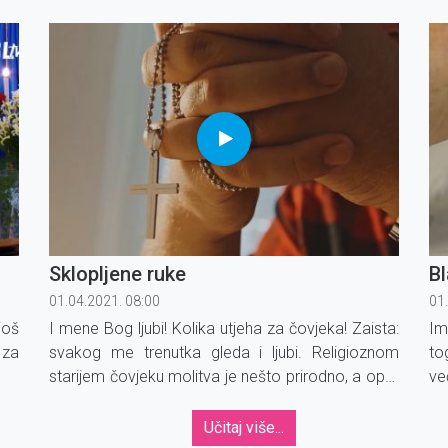
jednostavno. Što je stajalo Isusa dok se probio
sn
kroz svu onu gomilu grijeha i ljudske bijede te nam
st
pribavio otkupljenje!
ne
Sklopljene ruke
Bl
01.04.2021. 08:00
01
još
I mene Bog ljubi! Kolika utjeha za čovjeka! Zaista:
Im
 za
svakog me trenutka gleda i ljubi. Religioznom
to
starijem čovjeku molitva je nešto prirodno, a opet
ve
 bi
nešto posebno. Nema više toliko molbi, nema
za
pao
moljakanja i tužaljki, to je više molitva predanosti.
za
Učitaj više...