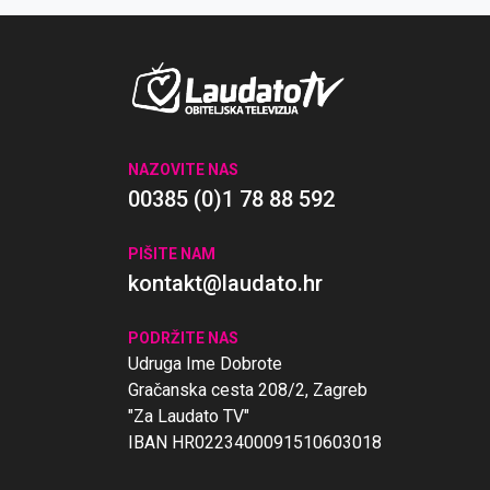
da ne bi mogao postati svetac.
NAZOVITE NAS
00385 (0)1 78 88 592
PIŠITE NAM
kontakt@laudato.hr
PODRŽITE NAS
Udruga Ime Dobrote
Gračanska cesta 208/2, Zagreb
"Za Laudato TV"
IBAN HR0223400091510603018