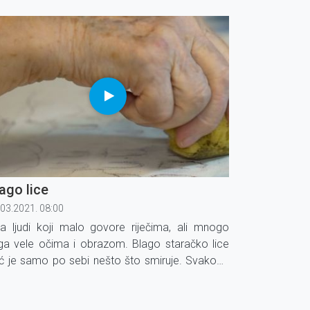
alažljivi su, puni životne snage, kulture,
varalačkog duha... Ali, mnogima nešto
dostaje: nisu prošli kroz veliko trpljenje.
ago lice
.03.2021. 08:00
a ljudi koji malo govore riječima, ali mnogo
ga vele očima i obrazom. Blago staračko lice
ć je samo po sebi nešto što smiruje. Svakoga
boli i odbije lice starog čovjeka, koji je sav
tvoren u sebe.