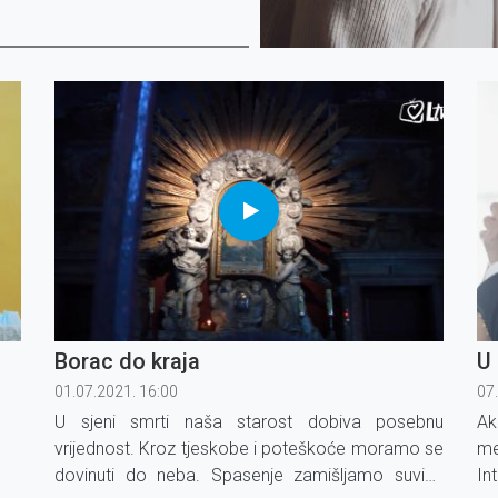
Borac do kraja
U 
01.07.2021. 16:00
07
U sjeni smrti naša starost dobiva posebnu
Ak
vrijednost. Kroz tjeskobe i poteškoće moramo se
me
dovinuti do neba. Spasenje zamišljamo suviše
In