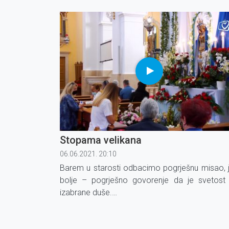
Stopama velikana
06.06.2021. 20:10
Barem u starosti odbacimo pogrješnu misao, 
bolje – pogrješno govorenje da je svetost
izabrane duše.
Svetci se ne rađaju. Nitko nije tako svet da ne
mogao propasti. Ali, i nitko nije tako duboko 