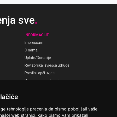
enja sve
.
INFORMACIJE
Impressum
O nama
Uplate/Donacije
Revizorska izvješća udruge
Pravila i opći uvjeti
Smjernice privatnosti
Postavke kolačića
lačiće
GALERIJE
Laudato Galerije
uge tehnologije praćenja da bismo poboljšali vaše
 našoj web stranici, kako bismo vam prikazali