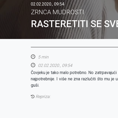
02.02.2020., 09:54
ZRNCA MUDROSTI
RASTERETITI SE S
5 min
02.02.2020., 09:54
Čovjeku je tako malo potrebno. No zatrpavajući 
najpotrebnije. I više ne zna razlučiti što mu je
guši.
Repriza: