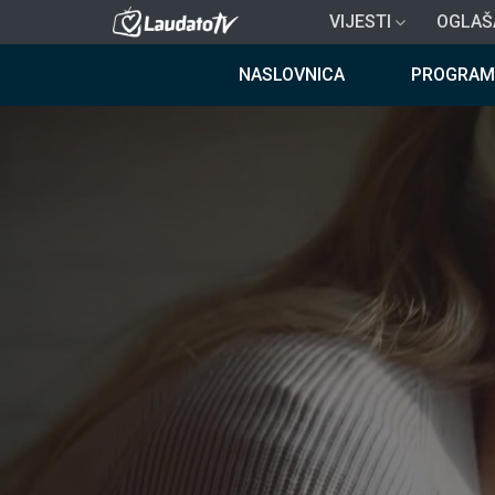
Skoči
VIJESTI
OGLAŠ
na
Breadcrumb
glavni
NASLOVNICA
PROGRAM
sadržaj