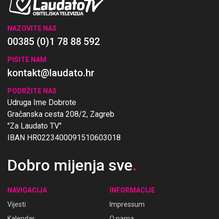
NAZOVITE NAS
00385 (0)1 78 88 592
PIŠITE NAM
kontakt@laudato.hr
PODRŽITE NAS
Udruga Ime Dobrote
Gračanska cesta 208/2, Zagreb
"Za Laudato TV"
IBAN HR0223400091510603018
Dobro mijenja sve
.
NAVIGACIJA
INFORMACIJE
Vijesti
Impressum
Kalendar
O nama