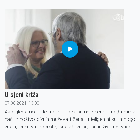
Isusa dok se probio kroz svu onu gomilu grijeha i ljudske
bijede te nam pribavio otkupljenje!
U sjeni križa
07.06.2021. 13:00
Ako gledamo ljude u cjelini, bez sumnje ćemo među njima
naći mnoštvo divnih muževa i žena. Inteligentni su, mnogo
znaju, puni su dobrote, snalažljivi su, puni životne snage,
kulture, stvaralačkog duha... Ali, mnogima nešto nedostaje: