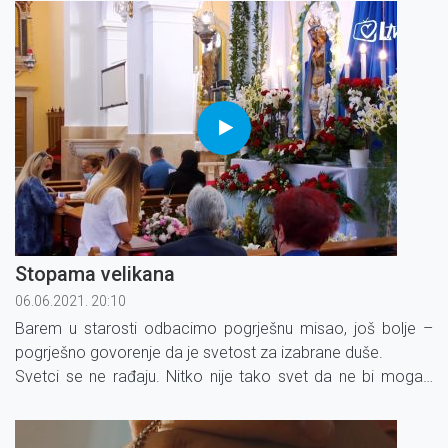
nisu prošli kroz veliko trpljenje.
Stopama velikana
06.06.2021. 20:10
Barem u starosti odbacimo pogrješnu misao, još bolje –
pogrješno govorenje da je svetost za izabrane duše.
Svetci se ne rađaju. Nitko nije tako svet da ne bi mogao
propasti. Ali, i nitko nije tako duboko pao da ne bi mogao
postati svetac.