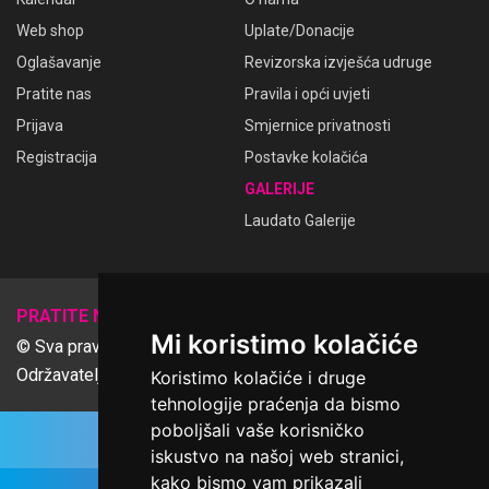
Web shop
Uplate/Donacije
Oglašavanje
Revizorska izvješća udruge
Pratite nas
Pravila i opći uvjeti
Prijava
Smjernice privatnosti
Registracija
Postavke kolačića
GALERIJE
Laudato Galerije
𝕏
PRATITE NAS
Mi koristimo kolačiće
© Sva prava pridržana Udruga Ime dobrote
Održavatelj Netcom d.o.o., Riva 6, Rijeka
Koristimo kolačiće i druge
tehnologije praćenja da bismo
poboljšali vaše korisničko
iskustvo na našoj web stranici,
kako bismo vam prikazali