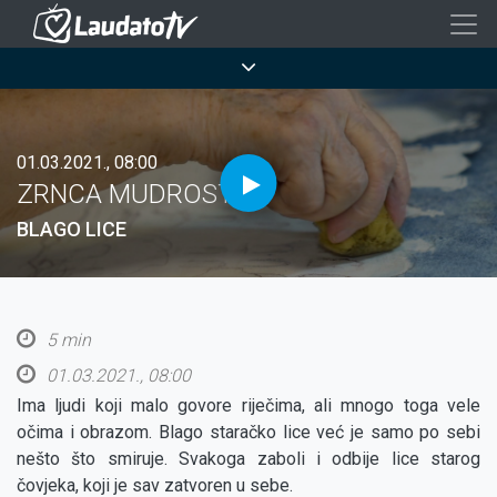
Skoči
na
Breadcrumb
glavni
sadržaj
01.03.2021., 08:00
ZRNCA MUDROSTI
BLAGO LICE
5 min
01.03.2021., 08:00
Ima ljudi koji malo govore riječima, ali mnogo toga vele
očima i obrazom. Blago staračko lice već je samo po sebi
nešto što smiruje. Svakoga zaboli i odbije lice starog
čovjeka, koji je sav zatvoren u sebe.