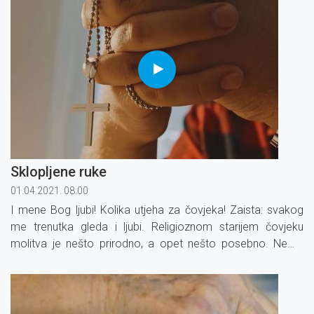
Sklopljene ruke
01.04.2021. 08:00
I mene Bog ljubi! Kolika utjeha za čovjeka! Zaista: svakog
me trenutka gleda i ljubi. Religioznom starijem čovjeku
molitva je nešto prirodno, a opet nešto posebno. Nema
više toliko molbi, nema moljakanja i tužaljki, to je više
molitva predanosti.